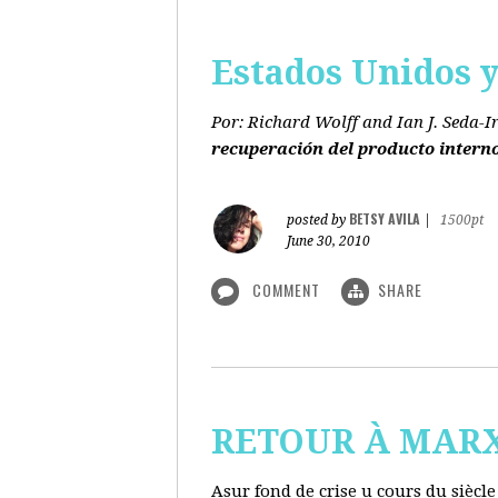
Estados Unidos y 
Por: Richard Wolff and Ian J. Seda-I
recuperación del producto intern
BETSY AVILA
posted by
|
1500pt
June 30, 2010
COMMENT
SHARE
RETOUR À MARX s
Asur fond de crise u cours du siècl