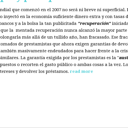
mundial que comenzó en el 2007 no será ni breve ni superficial
 inyectó en la economía suficiente dinero extra y con tasas d
ancos y a la bolsa la tan publicitada
"recuperación"
iniciad
s que la mentada recuperación nunca alcanzó la mayor parte 
olongarla más allá de un tullido año, han fracasado. Ese fra
 tomados de prestamistas que ahora exigen garantías de devol
también masivamente endeudados para hacer frente a la crisis
ilares. La garantía exigida por los prestamistas es la "
aus
uestos o recorten el gasto público o ambas cosas a la vez. 
tereses y devolver los préstamos.
read more