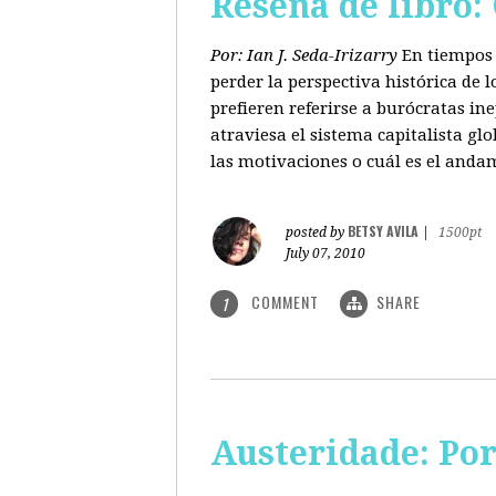
Reseña de libro:
Por: Ian J. Seda-Irizarry
En tiempos 
perder la perspectiva histórica de
prefieren referirse a burócratas in
atraviesa el sistema capitalista glo
las motivaciones o cuál es el anda
BETSY AVILA
posted by
|
1500pt
July 07, 2010
COMMENT
SHARE
1
Austeridade: Po