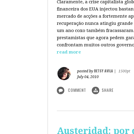
Claramente, a crise capitalista gl
financeira dos EUA injectou bastan
mercado de acções a fortemente ap
recuperação nunca atingiu grande 
um ano coxo também fracassaram. 
prestamistas que agora pedem gara
confrontam muitos outros governos
read more
BETSY AVILA
posted by
|
1500pt
July 04, 2010
COMMENT
SHARE
Austeridad: por 