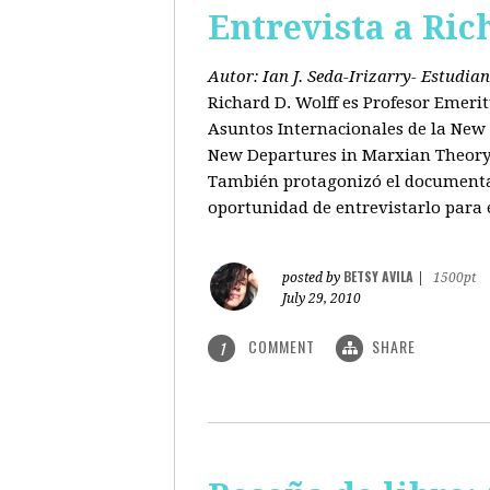
Entrevista a Ric
Autor: Ian J. Seda-Irizarry- Estudi
Richard D. Wolff es Profesor Emeri
Asuntos Internacionales de la New S
New Departures in Marxian Theory (
También protagonizó el documental
oportunidad de entrevistarlo para 
BETSY AVILA
posted by
|
1500pt
July 29, 2010
COMMENT
SHARE
1