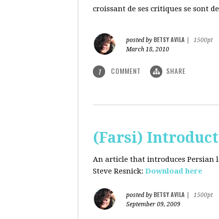
croissant de ses critiques se sont d
BETSY AVILA
posted by
|
1500pt
March 18, 2010
COMMENT
SHARE
1
(Farsi) Introduc
An article that introduces Persian
Steve Resnick:
Download here
BETSY AVILA
posted by
|
1500pt
September 09, 2009