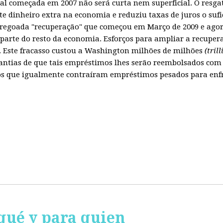
obal começada em 2007 não será curta nem superficial. O resg
te dinheiro extra na economia e reduziu taxas de juros o sufi
regoada "recuperação" que começou em Março de 2009 e agora
parte do resto da economia. Esforços para ampliar a recuper
Este fracasso custou a Washington milhões de milhões
(tril
ntias de que tais empréstimos lhes serão reembolsados com 
 que igualmente contraíram empréstimos pesados para enfren
qué y para quien