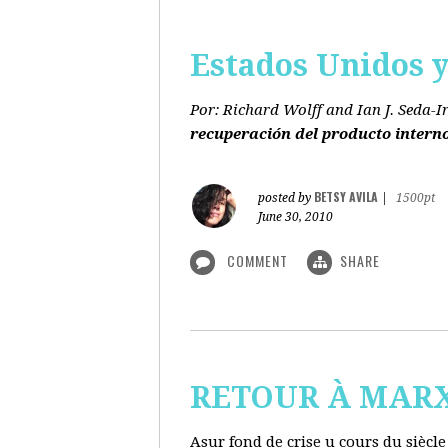
Estados Unidos y 
Por: Richard Wolff and Ian J. Seda-I
recuperación del producto intern
BETSY AVILA
posted by
|
1500pt
June 30, 2010
COMMENT
SHARE
RETOUR À MARX s
Asur fond de crise u cours du siècl