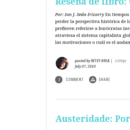
Reseña de libro:
Por: Ian J. Seda-Irizarry
En tiempos 
perder la perspectiva histórica de
prefieren referirse a burócratas in
atraviesa el sistema capitalista glo
las motivaciones o cuál es el anda
BETSY AVILA
posted by
|
1500pt
July 07, 2010
COMMENT
SHARE
1
Austeridade: Po