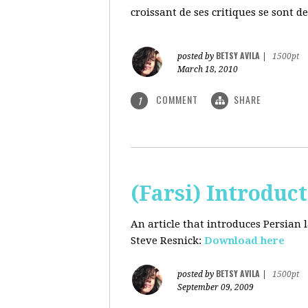
croissant de ses critiques se sont d
BETSY AVILA
posted by
|
1500pt
March 18, 2010
COMMENT
SHARE
1
(Farsi) Introduc
An article that introduces Persian
Steve Resnick:
Download here
BETSY AVILA
posted by
|
1500pt
September 09, 2009