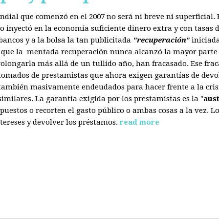
mundial que comenzó en el 2007 no será ni breve ni superficial
 inyectó en la economía suficiente dinero extra y con tasas d
ancos y a la bolsa la tan publicitada
"recuperación"
iniciad
s que la mentada recuperación nunca alcanzó la mayor parte 
olongarla más allá de un tullido año, han fracasado. Ese fra
 tomados de prestamistas que ahora exigen garantías de devol
también masivamente endeudados para hacer frente a la crisis
ilares. La garantía exigida por los prestamistas es la "
aus
uestos o recorten el gasto público o ambas cosas a la vez. 
tereses y devolver los préstamos.
read more