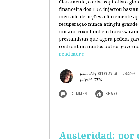
Claramente, a crise capitalista gl
financeira dos EUA injectou bastan
mercado de acções a fortemente ap
recuperação nunca atingiu grande 
um ano coxo também fracassaram. 
prestamistas que agora pedem gara
confrontam muitos outros governos
read more
BETSY AVILA
posted by
|
1500pt
July 04, 2010
COMMENT
SHARE
Austeridad: por 