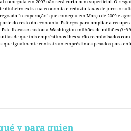
obal começada em 2007 não será curta nem superficial. O resg
te dinheiro extra na economia e reduziu taxas de juros o sufi
regoada "recuperação" que começou em Março de 2009 e agora
parte do resto da economia. Esforços para ampliar a recuper
Este fracasso custou a Washington milhões de milhões
(tril
ntias de que tais empréstimos lhes serão reembolsados com 
 que igualmente contraíram empréstimos pesados para enfren
qué y para quien