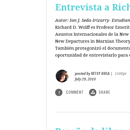
Entrevista a Ric
Autor: Ian J. Seda-Irizarry- Estudi
Richard D. Wolff es Profesor Emeri
Asuntos Internacionales de la New S
New Departures in Marxian Theory (
También protagonizó el documental
oportunidad de entrevistarlo para 
BETSY AVILA
posted by
|
1500pt
July 29, 2010
COMMENT
SHARE
1