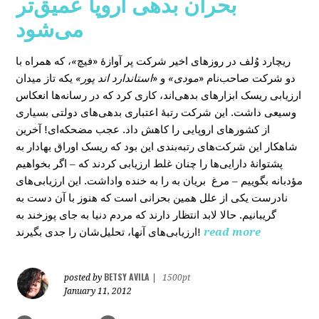
بحران بدهی اروپا عمیق‌تر
می‌شود
، که همراه با
»
در روزهای اخیر شرکت پر آوازۀ «فیچ
ریچارد وُلف
دو شرکت صاحب‌نام «
مودی»
و «
استاندارد اند پور»
یکه‌ تاز میدان
ارزیابی ریسک ابزارهای بدهی‌اند، کاری کرد که در رسانه‌ها انعکاس
وسیعی داشت. این شرکت رتبۀ اعتباری بدهی‌های دولتی بسیاری
از کشورهای اروپایی را کاهش داد. عجب مضحکه‌ای! آخرین
شاهکار این شرکت‌های رتبه‌بندی این بود که ریسک‌ اوراق بهادار به
پشتوانۀ دارایی‌‌ها را چنان غلط ارزیابی کردند که – اگر بخواهیم
مؤدبانه بگوییم – مرغ بریان به را به خنده واداشت. این ارزیابی‌های
نادرست یکی از علل همین بحرانی است که هنوز با آن دست به
گریبانیم. حالا لابد انتظار دارند که مردم دنیا به جای پوزخند به
ارزیابی‌های آنها، تحلیل‌‌شان را جدی بگیرند!
read more
BETSY AVILA
posted by
|
1500pt
January 11, 2012