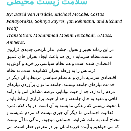
سلامت زیست محیطی
By: David van Arsdale, Michael McCabe, Costas
Panayotakis, Sohnya Sayres, Jan Rehmann, and Richard
Wolff
Translation: Mohammad Moeini Feizabadi, UMass,
Amherst.
در این زمانه تغییر و تحول، چشم انداز تاریخی جدیدی فراروی
ماست.نظام سرمایه داری هم باعث ایجاد بحران های عمیق
اقتصادی شده است و هم نظام سیاسی زر خرید و گوش به
فرمانش را به ورطه بحران کشانیده است. نه نظام
اقتصادی سرمایه داری و نه نظام سیاسی مرتبط با آن دیگر در
خدمت نیازهای جامعه نیستند. جامعه ما توان برآوردن نیازهای
مردم را ندارد، چه از حیث توانایی عرضه مشاغل امن،با درآمد
کافی و مفید به حال جامعه، و چه از حیث برقراری ارتباط پایدار
با محیط زیستی که زندگی ما بسته به آن است. در یک کلام، ثمره
فعالیت اجتماعی ما دیگر آن چیزی نیست که مردم شایسته و
محتاج آنند. به علت شرایط اجتماعی موجود، زندگی ما آن نیست
که می خواهیم و آینده فرزندانمان نیز در معرض خطر است. می