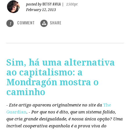
BETSY AVILA
posted by
|
1500pt
February 12, 2013
COMMENT
SHARE
1
Sim, há uma alternativa
ao capitalismo: a
Mondragón mostra o
caminho
- Este artigo apareceu originalmente no site da
The
Guardian
. -
Por que nos é dito, que um sistema falido,
que cria grande desigualdade, é nossa única opção? Uma
incrível cooperativa espanhola é a prova viva do