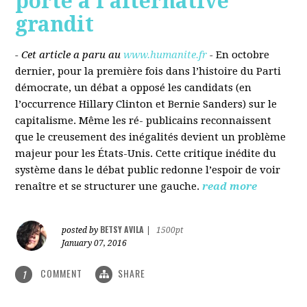
porté à l’alternative
grandit
- Cet article a paru au
www.humanite.fr
-
En octobre
dernier, pour la première fois dans l’histoire du Parti
démocrate, un débat a opposé les candidats (en
l’occurrence Hillary Clinton et Bernie Sanders) sur le
capitalisme. Même les ré- publicains reconnaissent
que le creusement des inégalités devient un problème
majeur pour les États-Unis. Cette critique inédite du
système dans le débat public redonne l’espoir de voir
renaître et se structurer une gauche.
read more
BETSY AVILA
posted by
|
1500pt
January 07, 2016
COMMENT
SHARE
1