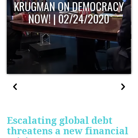
CY
UPDATE
Escalating global debt
threatens a new financial