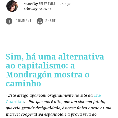
BETSY AVILA
posted by
|
1500pt
February 12, 2013
COMMENT
SHARE
1
Sim, há uma alternativa
ao capitalismo: a
Mondragón mostra o
caminho
- Este artigo apareceu originalmente no site da
The
Guardian
. -
Por que nos é dito, que um sistema falido,
que cria grande desigualdade, é nossa única opção? Uma
incrível cooperativa espanhola é a prova viva do