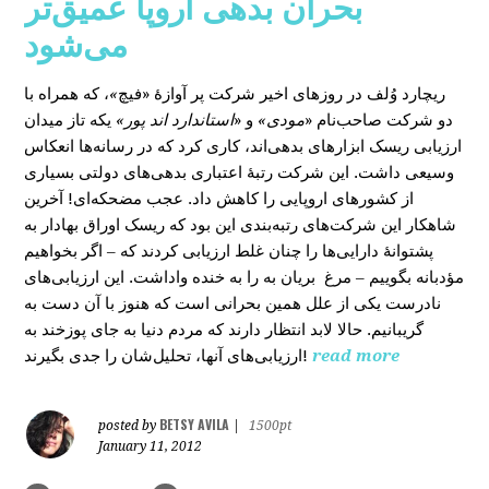
بحران بدهی اروپا عمیق‌تر
می‌شود
، که همراه با
»
در روزهای اخیر شرکت پر آوازۀ «فیچ
ریچارد وُلف
دو شرکت صاحب‌نام «
مودی»
و «
استاندارد اند پور»
یکه‌ تاز میدان
ارزیابی ریسک ابزارهای بدهی‌اند، کاری کرد که در رسانه‌ها انعکاس
وسیعی داشت. این شرکت رتبۀ اعتباری بدهی‌های دولتی بسیاری
از کشورهای اروپایی را کاهش داد. عجب مضحکه‌ای! آخرین
شاهکار این شرکت‌های رتبه‌بندی این بود که ریسک‌ اوراق بهادار به
پشتوانۀ دارایی‌‌ها را چنان غلط ارزیابی کردند که – اگر بخواهیم
مؤدبانه بگوییم – مرغ بریان به را به خنده واداشت. این ارزیابی‌های
نادرست یکی از علل همین بحرانی است که هنوز با آن دست به
گریبانیم. حالا لابد انتظار دارند که مردم دنیا به جای پوزخند به
ارزیابی‌های آنها، تحلیل‌‌شان را جدی بگیرند!
read more
BETSY AVILA
posted by
|
1500pt
January 11, 2012