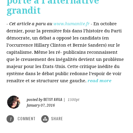
porté à l’alternative
grandit
- Cet article a paru au
www.humanite.fr
-
En octobre
dernier, pour la première fois dans l’histoire du Parti
démocrate, un débat a opposé les candidats (en
l’occurrence Hillary Clinton et Bernie Sanders) sur le
capitalisme. Même les ré- publicains reconnaissent
que le creusement des inégalités devient un problème
majeur pour les États-Unis. Cette critique inédite du
système dans le débat public redonne l’espoir de voir
renaître et se structurer une gauche.
read more
BETSY AVILA
posted by
|
1500pt
January 07, 2016
COMMENT
SHARE
1