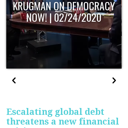
Y
UPDATE
Escalating global debt
threatens a new financial