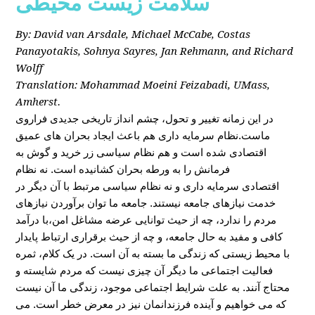
سلامت زیست محیطی
By: David van Arsdale, Michael McCabe, Costas
Panayotakis, Sohnya Sayres, Jan Rehmann, and Richard
Wolff
Translation: Mohammad Moeini Feizabadi, UMass,
Amherst.
در این زمانه تغییر و تحول، چشم انداز تاریخی جدیدی فراروی
ماست.نظام سرمایه داری هم باعث ایجاد بحران های عمیق
اقتصادی شده است و هم نظام سیاسی زر خرید و گوش به
فرمانش را به ورطه بحران کشانیده است. نه نظام
اقتصادی سرمایه داری و نه نظام سیاسی مرتبط با آن دیگر در
خدمت نیازهای جامعه نیستند. جامعه ما توان برآوردن نیازهای
مردم را ندارد، چه از حیث توانایی عرضه مشاغل امن،با درآمد
کافی و مفید به حال جامعه، و چه از حیث برقراری ارتباط پایدار
با محیط زیستی که زندگی ما بسته به آن است. در یک کلام، ثمره
فعالیت اجتماعی ما دیگر آن چیزی نیست که مردم شایسته و
محتاج آنند. به علت شرایط اجتماعی موجود، زندگی ما آن نیست
که می خواهیم و آینده فرزندانمان نیز در معرض خطر است. می