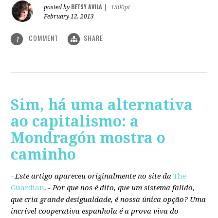
BETSY AVILA
posted by
|
1500pt
February 12, 2013
COMMENT
SHARE
1
Sim, há uma alternativa
ao capitalismo: a
Mondragón mostra o
caminho
- Este artigo apareceu originalmente no site da
The
Guardian
. -
Por que nos é dito, que um sistema falido,
que cria grande desigualdade, é nossa única opção? Uma
incrível cooperativa espanhola é a prova viva do