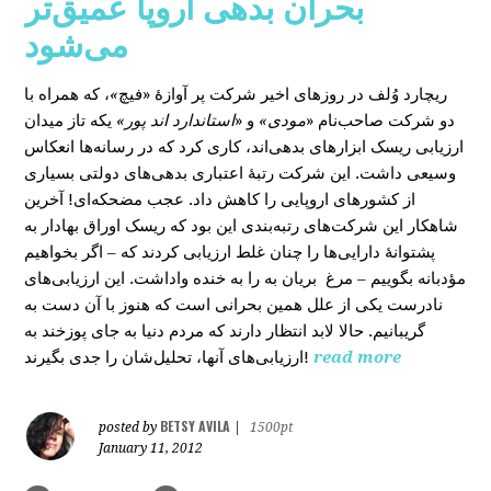
بحران بدهی اروپا عمیق‌تر
می‌شود
، که همراه با
»
در روزهای اخیر شرکت پر آوازۀ «فیچ
ریچارد وُلف
دو شرکت صاحب‌نام «
مودی»
و «
استاندارد اند پور»
یکه‌ تاز میدان
ارزیابی ریسک ابزارهای بدهی‌اند، کاری کرد که در رسانه‌ها انعکاس
وسیعی داشت. این شرکت رتبۀ اعتباری بدهی‌های دولتی بسیاری
از کشورهای اروپایی را کاهش داد. عجب مضحکه‌ای! آخرین
شاهکار این شرکت‌های رتبه‌بندی این بود که ریسک‌ اوراق بهادار به
پشتوانۀ دارایی‌‌ها را چنان غلط ارزیابی کردند که – اگر بخواهیم
مؤدبانه بگوییم – مرغ بریان به را به خنده واداشت. این ارزیابی‌های
نادرست یکی از علل همین بحرانی است که هنوز با آن دست به
گریبانیم. حالا لابد انتظار دارند که مردم دنیا به جای پوزخند به
ارزیابی‌های آنها، تحلیل‌‌شان را جدی بگیرند!
read more
BETSY AVILA
posted by
|
1500pt
January 11, 2012