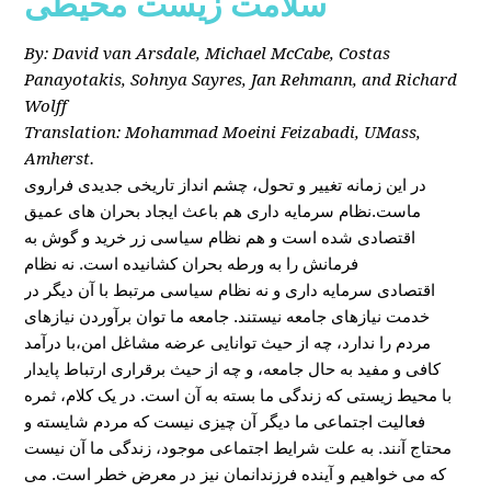
سلامت زیست محیطی
By: David van Arsdale, Michael McCabe, Costas
Panayotakis, Sohnya Sayres, Jan Rehmann, and Richard
Wolff
Translation: Mohammad Moeini Feizabadi, UMass,
Amherst.
در این زمانه تغییر و تحول، چشم انداز تاریخی جدیدی فراروی
ماست.نظام سرمایه داری هم باعث ایجاد بحران های عمیق
اقتصادی شده است و هم نظام سیاسی زر خرید و گوش به
فرمانش را به ورطه بحران کشانیده است. نه نظام
اقتصادی سرمایه داری و نه نظام سیاسی مرتبط با آن دیگر در
خدمت نیازهای جامعه نیستند. جامعه ما توان برآوردن نیازهای
مردم را ندارد، چه از حیث توانایی عرضه مشاغل امن،با درآمد
کافی و مفید به حال جامعه، و چه از حیث برقراری ارتباط پایدار
با محیط زیستی که زندگی ما بسته به آن است. در یک کلام، ثمره
فعالیت اجتماعی ما دیگر آن چیزی نیست که مردم شایسته و
محتاج آنند. به علت شرایط اجتماعی موجود، زندگی ما آن نیست
که می خواهیم و آینده فرزندانمان نیز در معرض خطر است. می