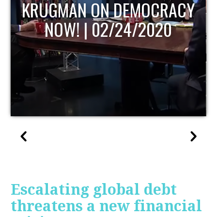
Y
UPDATE
Escalating global debt
threatens a new financial