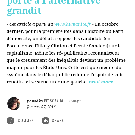
porté à l’alternative
grandit
- Cet article a paru au
www.humanite.fr
-
En octobre
dernier, pour la première fois dans l’histoire du Parti
démocrate, un débat a opposé les candidats (en
l’occurrence Hillary Clinton et Bernie Sanders) sur le
capitalisme. Même les ré- publicains reconnaissent
que le creusement des inégalités devient un problème
majeur pour les États-Unis. Cette critique inédite du
système dans le débat public redonne l’espoir de voir
renaître et se structurer une gauche.
read more
BETSY AVILA
posted by
|
1500pt
January 07, 2016
COMMENT
SHARE
1