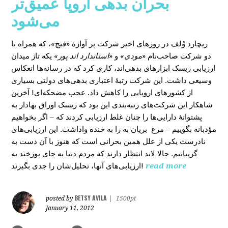
بحران بدهی اروپا عمیق‌تر
می‌شود
، که همراه با
»
در روزهای اخیر شرکت پر آوازۀ «فیچ
ریچارد وُلف
دو شرکت صاحب‌نام «
مودی»
و «
استاندارد اند پور»
یکه‌ تاز میدان
ارزیابی ریسک ابزارهای بدهی‌اند، کاری کرد که در رسانه‌ها انعکاس
وسیعی داشت. این شرکت رتبۀ اعتباری بدهی‌های دولتی بسیاری
از کشورهای اروپایی را کاهش داد. عجب مضحکه‌ای! آخرین
شاهکار این شرکت‌های رتبه‌بندی این بود که ریسک‌ اوراق بهادار به
پشتوانۀ دارایی‌‌ها را چنان غلط ارزیابی کردند که – اگر بخواهیم
مؤدبانه بگوییم – مرغ بریان به را به خنده واداشت. این ارزیابی‌های
نادرست یکی از علل همین بحرانی است که هنوز با آن دست به
گریبانیم. حالا لابد انتظار دارند که مردم دنیا به جای پوزخند به
ارزیابی‌های آنها، تحلیل‌‌شان را جدی بگیرند!
read more
BETSY AVILA
posted by
|
1500pt
January 11, 2012