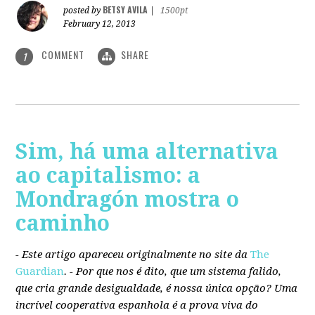
BETSY AVILA
posted by
|
1500pt
February 12, 2013
COMMENT
SHARE
1
Sim, há uma alternativa
ao capitalismo: a
Mondragón mostra o
caminho
- Este artigo apareceu originalmente no site da
The
Guardian
. -
Por que nos é dito, que um sistema falido,
que cria grande desigualdade, é nossa única opção? Uma
incrível cooperativa espanhola é a prova viva do