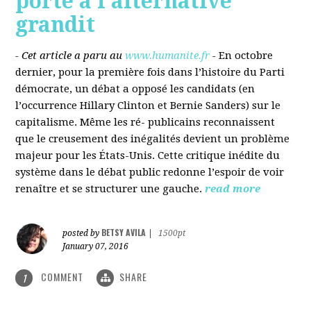
porté à l’alternative
grandit
- Cet article a paru au
www.humanite.fr
-
En octobre
dernier, pour la première fois dans l’histoire du Parti
démocrate, un débat a opposé les candidats (en
l’occurrence Hillary Clinton et Bernie Sanders) sur le
capitalisme. Même les ré- publicains reconnaissent
que le creusement des inégalités devient un problème
majeur pour les États-Unis. Cette critique inédite du
système dans le débat public redonne l’espoir de voir
renaître et se structurer une gauche.
read more
BETSY AVILA
posted by
|
1500pt
January 07, 2016
COMMENT
SHARE
1