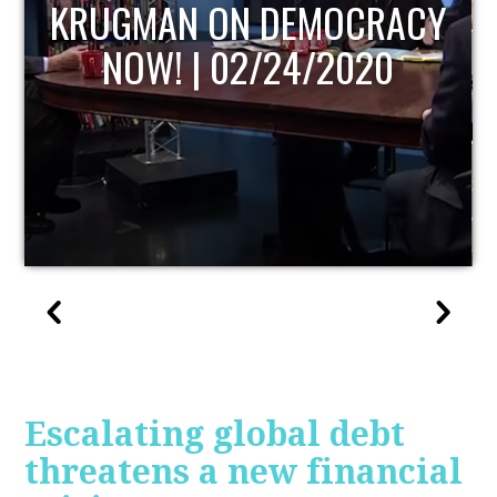
Y
UPDATE
Escalating global debt
threatens a new financial