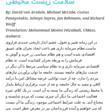
سلامت زیست محیطی
By: David van Arsdale, Michael McCabe, Costas
Panayotakis, Sohnya Sayres, Jan Rehmann, and Richard
Wolff
Translation: Mohammad Moeini Feizabadi, UMass,
Amherst.
در این زمانه تغییر و تحول، چشم انداز تاریخی جدیدی فراروی
ماست.نظام سرمایه داری هم باعث ایجاد بحران های عمیق
اقتصادی شده است و هم نظام سیاسی زر خرید و گوش به
فرمانش را به ورطه بحران کشانیده است. نه نظام
اقتصادی سرمایه داری و نه نظام سیاسی مرتبط با آن دیگر در
خدمت نیازهای جامعه نیستند. جامعه ما توان برآوردن نیازهای
مردم را ندارد، چه از حیث توانایی عرضه مشاغل امن،با درآمد
کافی و مفید به حال جامعه، و چه از حیث برقراری ارتباط پایدار
با محیط زیستی که زندگی ما بسته به آن است. در یک کلام، ثمره
فعالیت اجتماعی ما دیگر آن چیزی نیست که مردم شایسته و
محتاج آنند. به علت شرایط اجتماعی موجود، زندگی ما آن نیست
که می خواهیم و آینده فرزندانمان نیز در معرض خطر است. می