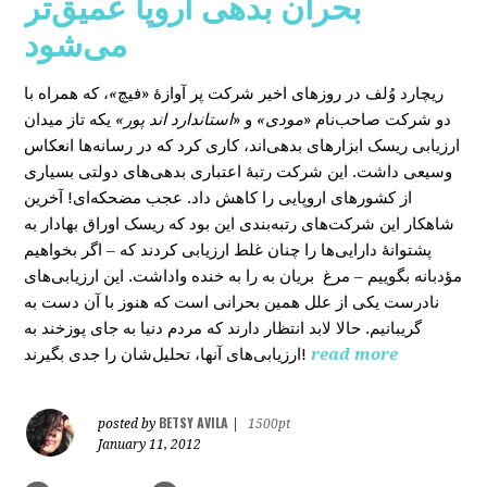
بحران بدهی اروپا عمیق‌تر
می‌شود
، که همراه با
»
در روزهای اخیر شرکت پر آوازۀ «فیچ
ریچارد وُلف
دو شرکت صاحب‌نام «
مودی»
و «
استاندارد اند پور»
یکه‌ تاز میدان
ارزیابی ریسک ابزارهای بدهی‌اند، کاری کرد که در رسانه‌ها انعکاس
وسیعی داشت. این شرکت رتبۀ اعتباری بدهی‌های دولتی بسیاری
از کشورهای اروپایی را کاهش داد. عجب مضحکه‌ای! آخرین
شاهکار این شرکت‌های رتبه‌بندی این بود که ریسک‌ اوراق بهادار به
پشتوانۀ دارایی‌‌ها را چنان غلط ارزیابی کردند که – اگر بخواهیم
مؤدبانه بگوییم – مرغ بریان به را به خنده واداشت. این ارزیابی‌های
نادرست یکی از علل همین بحرانی است که هنوز با آن دست به
گریبانیم. حالا لابد انتظار دارند که مردم دنیا به جای پوزخند به
ارزیابی‌های آنها، تحلیل‌‌شان را جدی بگیرند!
read more
BETSY AVILA
posted by
|
1500pt
January 11, 2012