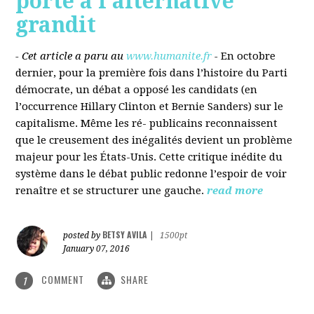
porté à l’alternative
grandit
- Cet article a paru au
www.humanite.fr
-
En octobre
dernier, pour la première fois dans l’histoire du Parti
démocrate, un débat a opposé les candidats (en
l’occurrence Hillary Clinton et Bernie Sanders) sur le
capitalisme. Même les ré- publicains reconnaissent
que le creusement des inégalités devient un problème
majeur pour les États-Unis. Cette critique inédite du
système dans le débat public redonne l’espoir de voir
renaître et se structurer une gauche.
read more
BETSY AVILA
posted by
|
1500pt
January 07, 2016
COMMENT
SHARE
1