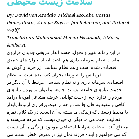
سلامت زیست محیطی
By: David van Arsdale, Michael McCabe, Costas
Panayotakis, Sohnya Sayres, Jan Rehmann, and Richard
Wolff
Translation: Mohammad Moeini Feizabadi, UMass,
Amherst.
در این زمانه تغییر و تحول، چشم انداز تاریخی جدیدی فراروی
ماست.نظام سرمایه داری هم باعث ایجاد بحران های عمیق
اقتصادی شده است و هم نظام سیاسی زر خرید و گوش به
فرمانش را به ورطه بحران کشانیده است. نه نظام
اقتصادی سرمایه داری و نه نظام سیاسی مرتبط با آن دیگر در
خدمت نیازهای جامعه نیستند. جامعه ما توان برآوردن نیازهای
مردم را ندارد، چه از حیث توانایی عرضه مشاغل امن،با درآمد
کافی و مفید به حال جامعه، و چه از حیث برقراری ارتباط پایدار
با محیط زیستی که زندگی ما بسته به آن است. در یک کلام، ثمره
فعالیت اجتماعی ما دیگر آن چیزی نیست که مردم شایسته و
محتاج آنند. به علت شرایط اجتماعی موجود، زندگی ما آن نیست
که می خواهیم و آینده فرزندانمان نیز در معرض خطر است. می