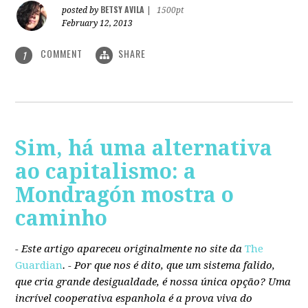
BETSY AVILA
posted by
|
1500pt
February 12, 2013
COMMENT
SHARE
1
Sim, há uma alternativa
ao capitalismo: a
Mondragón mostra o
caminho
- Este artigo apareceu originalmente no site da
The
Guardian
. -
Por que nos é dito, que um sistema falido,
que cria grande desigualdade, é nossa única opção? Uma
incrível cooperativa espanhola é a prova viva do