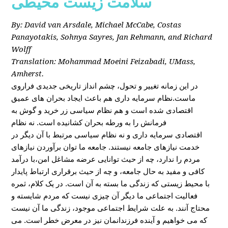
سلامت زیست محیطی
By: David van Arsdale, Michael McCabe, Costas
Panayotakis, Sohnya Sayres, Jan Rehmann, and Richard
Wolff
Translation: Mohammad Moeini Feizabadi, UMass,
Amherst.
در این زمانه تغییر و تحول، چشم انداز تاریخی جدیدی فراروی
ماست.نظام سرمایه داری هم باعث ایجاد بحران های عمیق
اقتصادی شده است و هم نظام سیاسی زر خرید و گوش به
فرمانش را به ورطه بحران کشانیده است. نه نظام
اقتصادی سرمایه داری و نه نظام سیاسی مرتبط با آن دیگر در
خدمت نیازهای جامعه نیستند. جامعه ما توان برآوردن نیازهای
مردم را ندارد، چه از حیث توانایی عرضه مشاغل امن،با درآمد
کافی و مفید به حال جامعه، و چه از حیث برقراری ارتباط پایدار
با محیط زیستی که زندگی ما بسته به آن است. در یک کلام، ثمره
فعالیت اجتماعی ما دیگر آن چیزی نیست که مردم شایسته و
محتاج آنند. به علت شرایط اجتماعی موجود، زندگی ما آن نیست
که می خواهیم و آینده فرزندانمان نیز در معرض خطر است. می