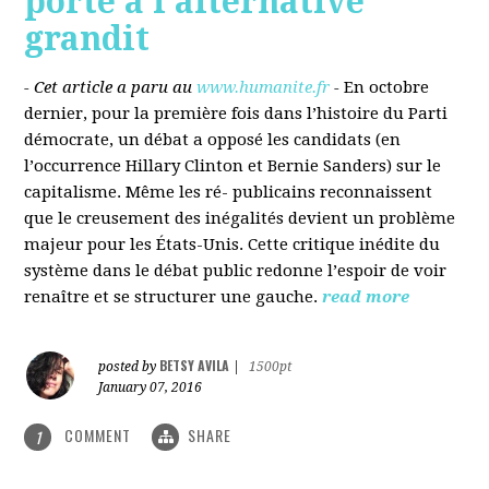
porté à l’alternative
grandit
- Cet article a paru au
www.humanite.fr
-
En octobre
dernier, pour la première fois dans l’histoire du Parti
démocrate, un débat a opposé les candidats (en
l’occurrence Hillary Clinton et Bernie Sanders) sur le
capitalisme. Même les ré- publicains reconnaissent
que le creusement des inégalités devient un problème
majeur pour les États-Unis. Cette critique inédite du
système dans le débat public redonne l’espoir de voir
renaître et se structurer une gauche.
read more
BETSY AVILA
posted by
|
1500pt
January 07, 2016
COMMENT
SHARE
1