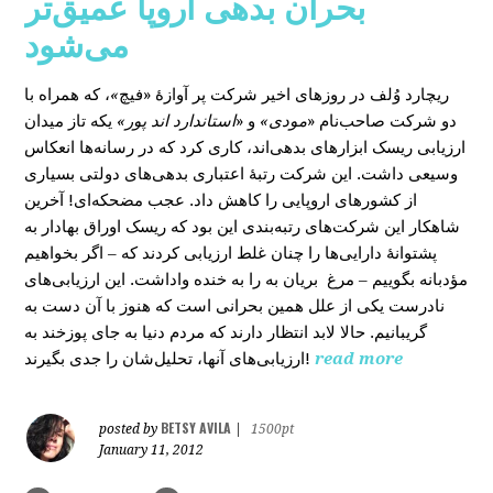
بحران بدهی اروپا عمیق‌تر
می‌شود
، که همراه با
»
در روزهای اخیر شرکت پر آوازۀ «فیچ
ریچارد وُلف
دو شرکت صاحب‌نام «
مودی»
و «
استاندارد اند پور»
یکه‌ تاز میدان
ارزیابی ریسک ابزارهای بدهی‌اند، کاری کرد که در رسانه‌ها انعکاس
وسیعی داشت. این شرکت رتبۀ اعتباری بدهی‌های دولتی بسیاری
از کشورهای اروپایی را کاهش داد. عجب مضحکه‌ای! آخرین
شاهکار این شرکت‌های رتبه‌بندی این بود که ریسک‌ اوراق بهادار به
پشتوانۀ دارایی‌‌ها را چنان غلط ارزیابی کردند که – اگر بخواهیم
مؤدبانه بگوییم – مرغ بریان به را به خنده واداشت. این ارزیابی‌های
نادرست یکی از علل همین بحرانی است که هنوز با آن دست به
گریبانیم. حالا لابد انتظار دارند که مردم دنیا به جای پوزخند به
ارزیابی‌های آنها، تحلیل‌‌شان را جدی بگیرند!
read more
BETSY AVILA
posted by
|
1500pt
January 11, 2012