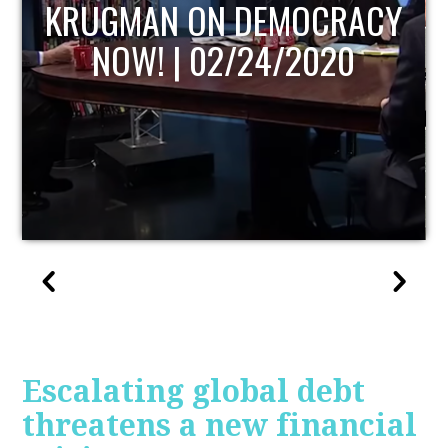
Y
UPDATE
Escalating global debt
threatens a new financial