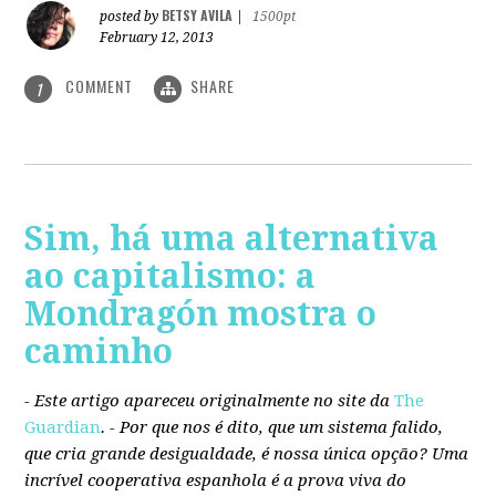
BETSY AVILA
posted by
|
1500pt
February 12, 2013
COMMENT
SHARE
1
Sim, há uma alternativa
ao capitalismo: a
Mondragón mostra o
caminho
- Este artigo apareceu originalmente no site da
The
Guardian
. -
Por que nos é dito, que um sistema falido,
que cria grande desigualdade, é nossa única opção? Uma
incrível cooperativa espanhola é a prova viva do