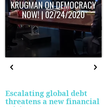
CY
UPDATE
Escalating global debt
threatens a new financial