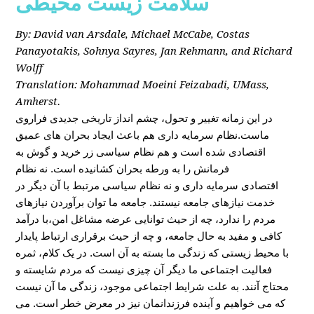
سلامت زیست محیطی
By: David van Arsdale, Michael McCabe, Costas
Panayotakis, Sohnya Sayres, Jan Rehmann, and Richard
Wolff
Translation: Mohammad Moeini Feizabadi, UMass,
Amherst.
در این زمانه تغییر و تحول، چشم انداز تاریخی جدیدی فراروی
ماست.نظام سرمایه داری هم باعث ایجاد بحران های عمیق
اقتصادی شده است و هم نظام سیاسی زر خرید و گوش به
فرمانش را به ورطه بحران کشانیده است. نه نظام
اقتصادی سرمایه داری و نه نظام سیاسی مرتبط با آن دیگر در
خدمت نیازهای جامعه نیستند. جامعه ما توان برآوردن نیازهای
مردم را ندارد، چه از حیث توانایی عرضه مشاغل امن،با درآمد
کافی و مفید به حال جامعه، و چه از حیث برقراری ارتباط پایدار
با محیط زیستی که زندگی ما بسته به آن است. در یک کلام، ثمره
فعالیت اجتماعی ما دیگر آن چیزی نیست که مردم شایسته و
محتاج آنند. به علت شرایط اجتماعی موجود، زندگی ما آن نیست
که می خواهیم و آینده فرزندانمان نیز در معرض خطر است. می