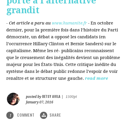
porté à l’alternative
grandit
- Cet article a paru au
www.humanite.fr
-
En octobre
dernier, pour la première fois dans l’histoire du Parti
démocrate, un débat a opposé les candidats (en
l’occurrence Hillary Clinton et Bernie Sanders) sur le
capitalisme. Même les ré- publicains reconnaissent
que le creusement des inégalités devient un problème
majeur pour les États-Unis. Cette critique inédite du
système dans le débat public redonne l’espoir de voir
renaître et se structurer une gauche.
read more
BETSY AVILA
posted by
|
1500pt
January 07, 2016
COMMENT
SHARE
1