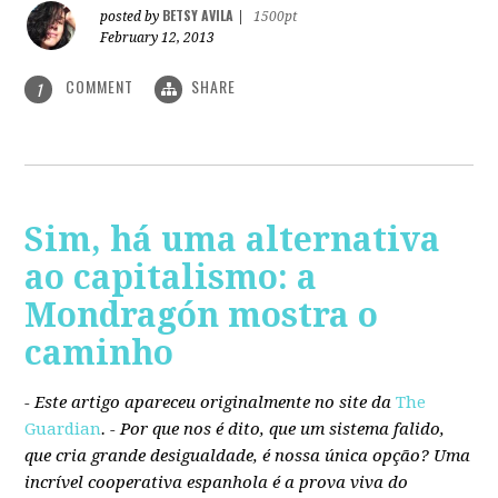
BETSY AVILA
posted by
|
1500pt
February 12, 2013
COMMENT
SHARE
1
Sim, há uma alternativa
ao capitalismo: a
Mondragón mostra o
caminho
- Este artigo apareceu originalmente no site da
The
Guardian
. -
Por que nos é dito, que um sistema falido,
que cria grande desigualdade, é nossa única opção? Uma
incrível cooperativa espanhola é a prova viva do