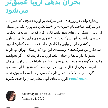
بحران بدهی اروپا عمیق‌تر
می‌شود
، که همراه با
»
در روزهای اخیر شرکت پر آوازۀ «فیچ
ریچارد وُلف
دو شرکت صاحب‌نام «
مودی»
و «
استاندارد اند پور»
یکه‌ تاز میدان
ارزیابی ریسک ابزارهای بدهی‌اند، کاری کرد که در رسانه‌ها انعکاس
وسیعی داشت. این شرکت رتبۀ اعتباری بدهی‌های دولتی بسیاری
از کشورهای اروپایی را کاهش داد. عجب مضحکه‌ای! آخرین
شاهکار این شرکت‌های رتبه‌بندی این بود که ریسک‌ اوراق بهادار به
پشتوانۀ دارایی‌‌ها را چنان غلط ارزیابی کردند که – اگر بخواهیم
مؤدبانه بگوییم – مرغ بریان به را به خنده واداشت. این ارزیابی‌های
نادرست یکی از علل همین بحرانی است که هنوز با آن دست به
گریبانیم. حالا لابد انتظار دارند که مردم دنیا به جای پوزخند به
ارزیابی‌های آنها، تحلیل‌‌شان را جدی بگیرند!
read more
BETSY AVILA
posted by
|
1500pt
January 11, 2012