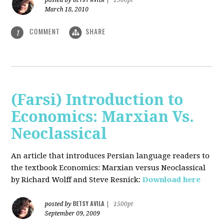
posted by
|
1500pt
March 18, 2010
COMMENT
SHARE
1
(Farsi) Introduction to
Economics: Marxian Vs.
Neoclassical
An article that introduces Persian language readers to
the textbook Economics: Marxian versus Neoclassical
by Richard Wolff and Steve Resnick:
Download here
BETSY AVILA
posted by
|
1500pt
September 09, 2009