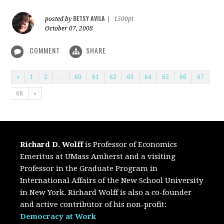
BETSY AVILA
posted by
|
1500pt
October 07, 2008
COMMENT
SHARE
«
1
2
…
60
61
62
63
64
65
66
67
68
»
Richard D. Wolff
is Professor of Economics
Emeritus at UMass Amherst and a visiting
Professor in the Graduate Program in
International Affairs of the New School University
in New York. Richard Wolff is also a co-founder
and active contributor of his non-profit:
Democracy at Work