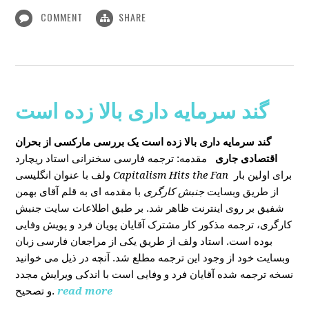
COMMENT
SHARE
گند سرمایه داری بالا زده است
گند سرمایه داری بالا زده است
یک بررسی مارکسی از بحران
اقتصادی جاری
مقدمه: ترجمه فارسی سخنرانی استاد ریچارد
ولف با عنوان انگلیسی
Capitalism Hits the Fan
برای اولین بار
از طریق وبسایت
جنبش کارگری
با مقدمه ای به قلم آقای بهمن
شفیق بر روی اینترنت ظاهر شد. بر طبق اطلاعات سایت جنبش
کارگری، ترجمه مذکور کار مشترک آقایان پویان فرد و پویش وفایی
بوده است. استاد ولف از طریق یکی از مراجعان فارسی زبان
وبسایت خود از وجود این ترجمه مطلع شد. آنچه در ذیل می خوانید
نسخه ترجمه شده آقایان فرد و وفایی است با اندکی ویرایش مجدد
و تصحیح.
read more