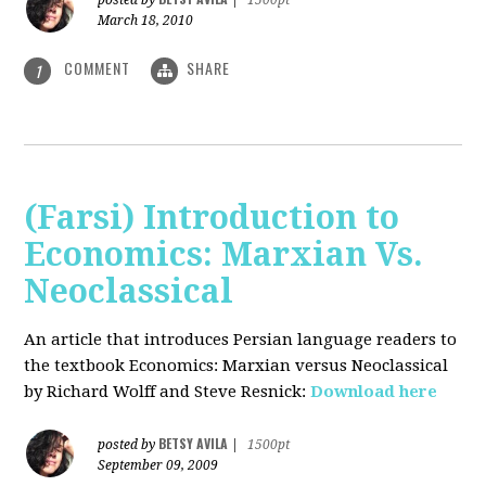
posted by
|
1500pt
March 18, 2010
COMMENT
SHARE
1
(Farsi) Introduction to
Economics: Marxian Vs.
Neoclassical
An article that introduces Persian language readers to
the textbook Economics: Marxian versus Neoclassical
by Richard Wolff and Steve Resnick:
Download here
BETSY AVILA
posted by
|
1500pt
September 09, 2009