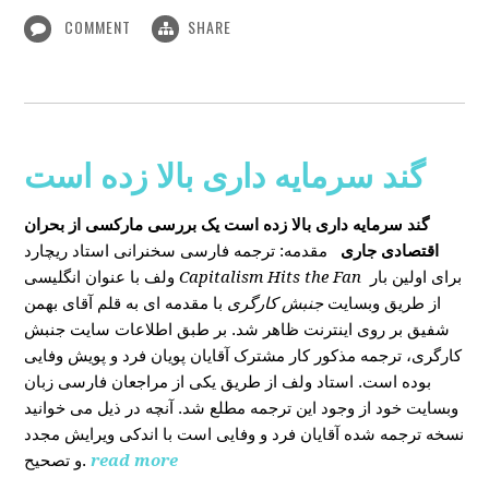
COMMENT
SHARE
گند سرمایه داری بالا زده است
گند سرمایه داری بالا زده است
یک بررسی مارکسی از بحران
اقتصادی جاری
مقدمه: ترجمه فارسی سخنرانی استاد ریچارد
ولف با عنوان انگلیسی
Capitalism Hits the Fan
برای اولین بار
از طریق وبسایت
جنبش کارگری
با مقدمه ای به قلم آقای بهمن
شفیق بر روی اینترنت ظاهر شد. بر طبق اطلاعات سایت جنبش
کارگری، ترجمه مذکور کار مشترک آقایان پویان فرد و پویش وفایی
بوده است. استاد ولف از طریق یکی از مراجعان فارسی زبان
وبسایت خود از وجود این ترجمه مطلع شد. آنچه در ذیل می خوانید
نسخه ترجمه شده آقایان فرد و وفایی است با اندکی ویرایش مجدد
و تصحیح.
read more