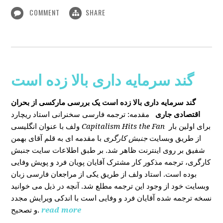
COMMENT
SHARE
گند سرمایه داری بالا زده است
گند سرمایه داری بالا زده است
یک بررسی مارکسی از بحران
اقتصادی جاری
مقدمه: ترجمه فارسی سخنرانی استاد ریچارد
ولف با عنوان انگلیسی
Capitalism Hits the Fan
برای اولین بار
از طریق وبسایت
جنبش کارگری
با مقدمه ای به قلم آقای بهمن
شفیق بر روی اینترنت ظاهر شد. بر طبق اطلاعات سایت جنبش
کارگری، ترجمه مذکور کار مشترک آقایان پویان فرد و پویش وفایی
بوده است. استاد ولف از طریق یکی از مراجعان فارسی زبان
وبسایت خود از وجود این ترجمه مطلع شد. آنچه در ذیل می خوانید
نسخه ترجمه شده آقایان فرد و وفایی است با اندکی ویرایش مجدد
و تصحیح.
read more