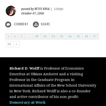
BETSY AVILA
posted by
|
1500pt
October 07, 2008
COMMENT
SHARE
«
1
2
…
60
61
62
63
64
65
66
67
68
»
Richard D. Wolff
is Professor of Economics
Emeritus at UMass Amherst and a visiting
Professor in the Graduate Program in
International Affairs of the New School University
in New York. Richard Wolff is also a co-founder
and active contributor of his non-profit:
Democracy at Work