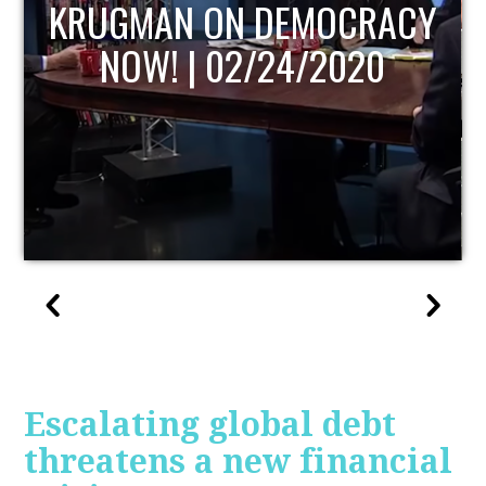
Y
UPDATE
Escalating global debt
threatens a new financial