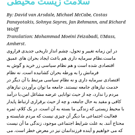
سلامت زیست محیطی
By: David van Arsdale, Michael McCabe, Costas
Panayotakis, Sohnya Sayres, Jan Rehmann, and Richard
Wolff
Translation: Mohammad Moeini Feizabadi, UMass,
Amherst.
در این زمانه تغییر و تحول، چشم انداز تاریخی جدیدی فراروی
ماست.نظام سرمایه داری هم باعث ایجاد بحران های عمیق
اقتصادی شده است و هم نظام سیاسی زر خرید و گوش به
فرمانش را به ورطه بحران کشانیده است. نه نظام
اقتصادی سرمایه داری و نه نظام سیاسی مرتبط با آن دیگر در
خدمت نیازهای جامعه نیستند. جامعه ما توان برآوردن نیازهای
مردم را ندارد، چه از حیث توانایی عرضه مشاغل امن،با درآمد
کافی و مفید به حال جامعه، و چه از حیث برقراری ارتباط پایدار
با محیط زیستی که زندگی ما بسته به آن است. در یک کلام، ثمره
فعالیت اجتماعی ما دیگر آن چیزی نیست که مردم شایسته و
محتاج آنند. به علت شرایط اجتماعی موجود، زندگی ما آن نیست
که می خواهیم و آینده فرزندانمان نیز در معرض خطر است. می