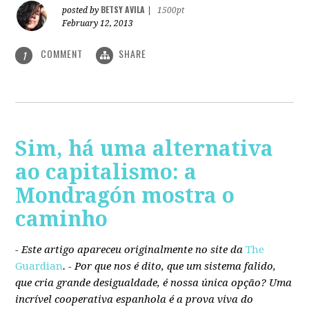
BETSY AVILA
posted by
|
1500pt
February 12, 2013
COMMENT
SHARE
1
Sim, há uma alternativa
ao capitalismo: a
Mondragón mostra o
caminho
- Este artigo apareceu originalmente no site da
The
Guardian
. -
Por que nos é dito, que um sistema falido,
que cria grande desigualdade, é nossa única opção? Uma
incrível cooperativa espanhola é a prova viva do