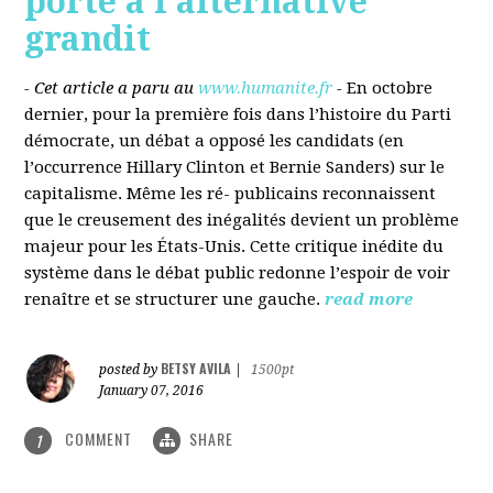
porté à l’alternative
grandit
- Cet article a paru au
www.humanite.fr
-
En octobre
dernier, pour la première fois dans l’histoire du Parti
démocrate, un débat a opposé les candidats (en
l’occurrence Hillary Clinton et Bernie Sanders) sur le
capitalisme. Même les ré- publicains reconnaissent
que le creusement des inégalités devient un problème
majeur pour les États-Unis. Cette critique inédite du
système dans le débat public redonne l’espoir de voir
renaître et se structurer une gauche.
read more
BETSY AVILA
posted by
|
1500pt
January 07, 2016
COMMENT
SHARE
1