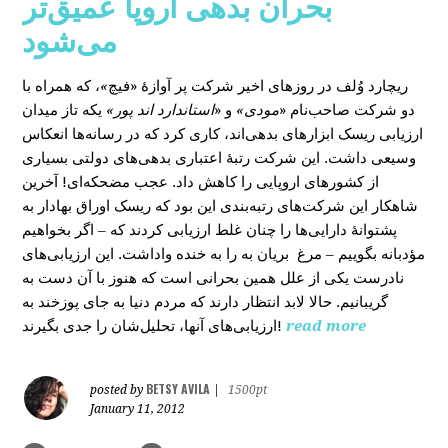
بحران بدهی اروپا عمیق‌تر
می‌شود
، که همراه با
»
در روزهای اخیر شرکت پر آوازۀ «فیچ
ریچارد وُلف
دو شرکت صاحب‌نام «
مودی»
و «
استاندارد اند پور»
یکه‌ تاز میدان
ارزیابی ریسک ابزارهای بدهی‌اند، کاری کرد که در رسانه‌ها انعکاس
وسیعی داشت. این شرکت رتبۀ اعتباری بدهی‌های دولتی بسیاری
از کشورهای اروپایی را کاهش داد. عجب مضحکه‌ای! آخرین
شاهکار این شرکت‌های رتبه‌بندی این بود که ریسک‌ اوراق بهادار به
پشتوانۀ دارایی‌‌ها را چنان غلط ارزیابی کردند که – اگر بخواهیم
مؤدبانه بگوییم – مرغ بریان به را به خنده واداشت. این ارزیابی‌های
نادرست یکی از علل همین بحرانی است که هنوز با آن دست به
گریبانیم. حالا لابد انتظار دارند که مردم دنیا به جای پوزخند به
ارزیابی‌های آنها، تحلیل‌‌شان را جدی بگیرند!
read more
BETSY AVILA
posted by
|
1500pt
January 11, 2012