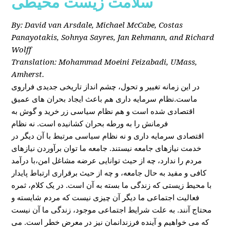
سلامت زیست محیطی
By: David van Arsdale, Michael McCabe, Costas
Panayotakis, Sohnya Sayres, Jan Rehmann, and Richard
Wolff
Translation: Mohammad Moeini Feizabadi, UMass,
Amherst.
در این زمانه تغییر و تحول، چشم انداز تاریخی جدیدی فراروی
ماست.نظام سرمایه داری هم باعث ایجاد بحران های عمیق
اقتصادی شده است و هم نظام سیاسی زر خرید و گوش به
فرمانش را به ورطه بحران کشانیده است. نه نظام
اقتصادی سرمایه داری و نه نظام سیاسی مرتبط با آن دیگر در
خدمت نیازهای جامعه نیستند. جامعه ما توان برآوردن نیازهای
مردم را ندارد، چه از حیث توانایی عرضه مشاغل امن،با درآمد
کافی و مفید به حال جامعه، و چه از حیث برقراری ارتباط پایدار
با محیط زیستی که زندگی ما بسته به آن است. در یک کلام، ثمره
فعالیت اجتماعی ما دیگر آن چیزی نیست که مردم شایسته و
محتاج آنند. به علت شرایط اجتماعی موجود، زندگی ما آن نیست
که می خواهیم و آینده فرزندانمان نیز در معرض خطر است. می