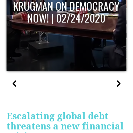
Y
UPDATE
Escalating global debt
threatens a new financial