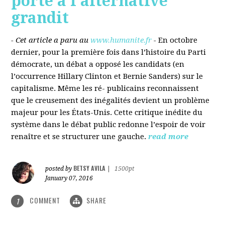
porté à l’alternative
grandit
- Cet article a paru au
www.humanite.fr
-
En octobre
dernier, pour la première fois dans l’histoire du Parti
démocrate, un débat a opposé les candidats (en
l’occurrence Hillary Clinton et Bernie Sanders) sur le
capitalisme. Même les ré- publicains reconnaissent
que le creusement des inégalités devient un problème
majeur pour les États-Unis. Cette critique inédite du
système dans le débat public redonne l’espoir de voir
renaître et se structurer une gauche.
read more
BETSY AVILA
posted by
|
1500pt
January 07, 2016
COMMENT
SHARE
1