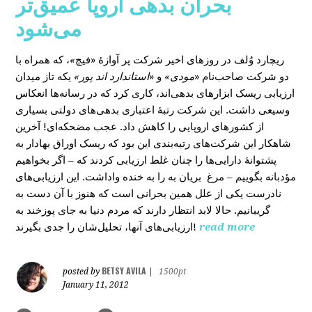
بحران بدهی اروپا عمیق‌تر
می‌شود
، که همراه با
»
در روزهای اخیر شرکت پر آوازۀ «فیچ
ریچارد وُلف
دو شرکت صاحب‌نام «
مودی»
و «
استاندارد اند پور»
یکه‌ تاز میدان
ارزیابی ریسک ابزارهای بدهی‌اند، کاری کرد که در رسانه‌ها انعکاس
وسیعی داشت. این شرکت رتبۀ اعتباری بدهی‌های دولتی بسیاری
از کشورهای اروپایی را کاهش داد. عجب مضحکه‌ای! آخرین
شاهکار این شرکت‌های رتبه‌بندی این بود که ریسک‌ اوراق بهادار به
پشتوانۀ دارایی‌‌ها را چنان غلط ارزیابی کردند که – اگر بخواهیم
مؤدبانه بگوییم – مرغ بریان به را به خنده واداشت. این ارزیابی‌های
نادرست یکی از علل همین بحرانی است که هنوز با آن دست به
گریبانیم. حالا لابد انتظار دارند که مردم دنیا به جای پوزخند به
ارزیابی‌های آنها، تحلیل‌‌شان را جدی بگیرند!
read more
BETSY AVILA
posted by
|
1500pt
January 11, 2012