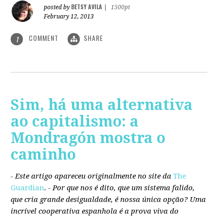
BETSY AVILA
posted by
|
1500pt
February 12, 2013
COMMENT
SHARE
1
Sim, há uma alternativa
ao capitalismo: a
Mondragón mostra o
caminho
- Este artigo apareceu originalmente no site da
The
Guardian
. -
Por que nos é dito, que um sistema falido,
que cria grande desigualdade, é nossa única opção? Uma
incrível cooperativa espanhola é a prova viva do