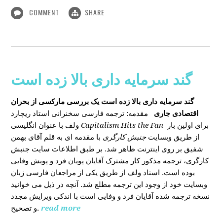
COMMENT
SHARE
گند سرمایه داری بالا زده است
گند سرمایه داری بالا زده است
یک بررسی مارکسی از بحران
اقتصادی جاری
مقدمه: ترجمه فارسی سخنرانی استاد ریچارد
ولف با عنوان انگلیسی
Capitalism Hits the Fan
برای اولین بار
از طریق وبسایت
جنبش کارگری
با مقدمه ای به قلم آقای بهمن
شفیق بر روی اینترنت ظاهر شد. بر طبق اطلاعات سایت جنبش
کارگری، ترجمه مذکور کار مشترک آقایان پویان فرد و پویش وفایی
بوده است. استاد ولف از طریق یکی از مراجعان فارسی زبان
وبسایت خود از وجود این ترجمه مطلع شد. آنچه در ذیل می خوانید
نسخه ترجمه شده آقایان فرد و وفایی است با اندکی ویرایش مجدد
و تصحیح.
read more