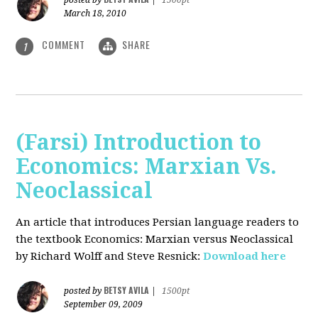
posted by
|
1500pt
March 18, 2010
COMMENT
SHARE
1
(Farsi) Introduction to
Economics: Marxian Vs.
Neoclassical
An article that introduces Persian language readers to
the textbook Economics: Marxian versus Neoclassical
by Richard Wolff and Steve Resnick:
Download here
BETSY AVILA
posted by
|
1500pt
September 09, 2009