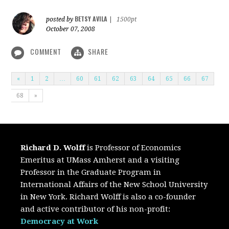
BETSY AVILA
posted by
|
1500pt
October 07, 2008
COMMENT
SHARE
«
1
2
…
60
61
62
63
64
65
66
67
68
»
Richard D. Wolff
is Professor of Economics
Emeritus at UMass Amherst and a visiting
Professor in the Graduate Program in
International Affairs of the New School University
in New York. Richard Wolff is also a co-founder
and active contributor of his non-profit:
Democracy at Work