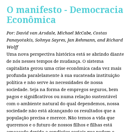
O manifesto - Democracia
Econômica
Por: David van Arsdale, Michael McCabe, Costas
Panayotakis, Sohnya Sayres, Jan Rehmann, and Richard
Wolff
Uma nova perspectiva histórica está se abrindo diante
de nós nesses tempos de mudança. O sistema
capitalista gerou uma crise econômica cada vez mais
profunda paralelamente à sua sucateada instituição
política e não serve às necessidades de nossa
sociedade. Seja na forma de empregos seguros, bem
pagos e significativos ou numa relação sustentável
com o ambiente natural do qual dependemos, nossa
sociedade não está alcançando os resultados que a
população precisa e merece. Não temos a vida que
queremos e o futuro de nossos filhos e filhas está
ameaçado devido a condições sociais que podem e