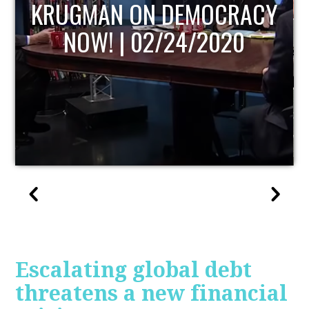
EMOCRACY
UPDATE
4/2020
Escalating global debt
threatens a new financial