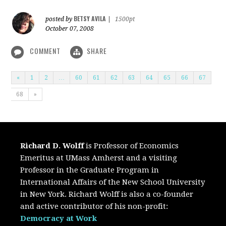
BETSY AVILA
posted by
|
1500pt
October 07, 2008
COMMENT
SHARE
«
1
2
…
60
61
62
63
64
65
66
67
68
»
Richard D. Wolff
is Professor of Economics
Emeritus at UMass Amherst and a visiting
Professor in the Graduate Program in
International Affairs of the New School University
in New York. Richard Wolff is also a co-founder
and active contributor of his non-profit:
Democracy at Work