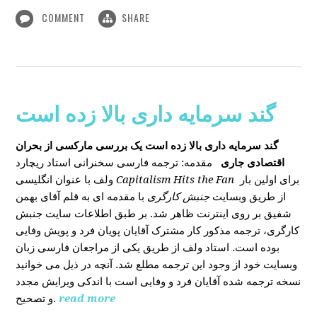
COMMENT
SHARE
گند سرمایه داری بالا زده است
گند سرمایه داری بالا زده است
یک بررسی مارکسی از بحران
اقتصادی جاری
مقدمه: ترجمه فارسی سخنرانی استاد ریچارد
ولف با عنوان انگلیسی
Capitalism Hits the Fan
برای اولین بار
از طریق وبسایت
جنبش کارگری
با مقدمه ای به قلم آقای بهمن
شفیق بر روی اینترنت ظاهر شد. بر طبق اطلاعات سایت جنبش
کارگری، ترجمه مذکور کار مشترک آقایان پویان فرد و پویش وفایی
بوده است. استاد ولف از طریق یکی از مراجعان فارسی زبان
وبسایت خود از وجود این ترجمه مطلع شد. آنچه در ذیل می خوانید
نسخه ترجمه شده آقایان فرد و وفایی است با اندکی ویرایش مجدد
و تصحیح.
read more