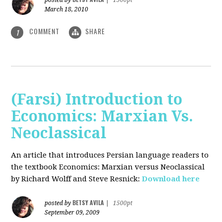
posted by
|
1500pt
March 18, 2010
COMMENT
SHARE
1
(Farsi) Introduction to
Economics: Marxian Vs.
Neoclassical
An article that introduces Persian language readers to
the textbook Economics: Marxian versus Neoclassical
by Richard Wolff and Steve Resnick:
Download here
BETSY AVILA
posted by
|
1500pt
September 09, 2009