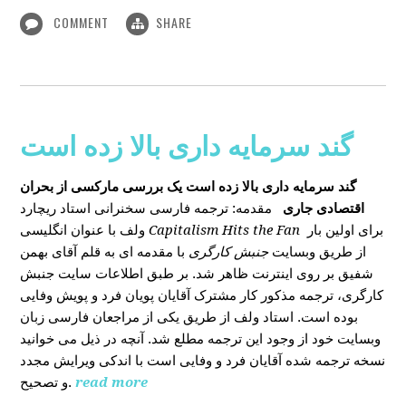
COMMENT
SHARE
گند سرمایه داری بالا زده است
گند سرمایه داری بالا زده است
یک بررسی مارکسی از بحران
اقتصادی جاری
مقدمه: ترجمه فارسی سخنرانی استاد ریچارد
ولف با عنوان انگلیسی
Capitalism Hits the Fan
برای اولین بار
از طریق وبسایت
جنبش کارگری
با مقدمه ای به قلم آقای بهمن
شفیق بر روی اینترنت ظاهر شد. بر طبق اطلاعات سایت جنبش
کارگری، ترجمه مذکور کار مشترک آقایان پویان فرد و پویش وفایی
بوده است. استاد ولف از طریق یکی از مراجعان فارسی زبان
وبسایت خود از وجود این ترجمه مطلع شد. آنچه در ذیل می خوانید
نسخه ترجمه شده آقایان فرد و وفایی است با اندکی ویرایش مجدد
و تصحیح.
read more