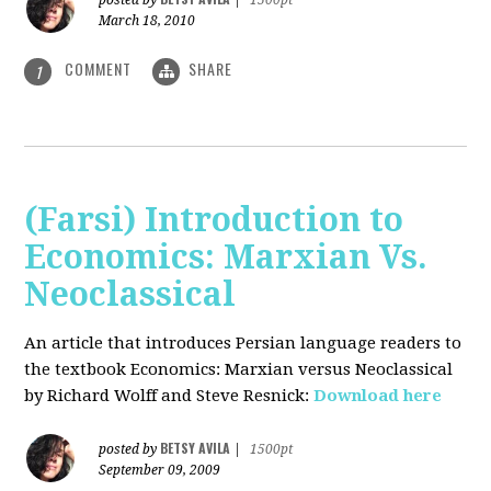
posted by
|
1500pt
March 18, 2010
COMMENT
SHARE
1
(Farsi) Introduction to
Economics: Marxian Vs.
Neoclassical
An article that introduces Persian language readers to
the textbook Economics: Marxian versus Neoclassical
by Richard Wolff and Steve Resnick:
Download here
BETSY AVILA
posted by
|
1500pt
September 09, 2009