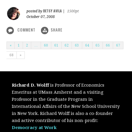
BETSY AVILA
posted by
|
1500pt
October 07, 2008
COMMENT
SHARE
«
1
2
…
60
61
62
63
64
65
66
67
68
»
Richard D. Wolff
is Professor of Economics
Emeritus at UMass Amherst and a visiting
Professor in the Graduate Program in
International Affairs of the New School University
in New York. Richard Wolff is also a co-founder
and active contributor of his non-profit:
Democracy at Work