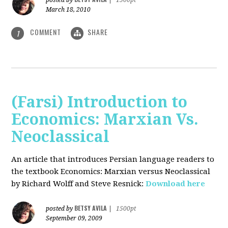
posted by
|
1500pt
March 18, 2010
COMMENT
SHARE
1
(Farsi) Introduction to
Economics: Marxian Vs.
Neoclassical
An article that introduces Persian language readers to
the textbook Economics: Marxian versus Neoclassical
by Richard Wolff and Steve Resnick:
Download here
BETSY AVILA
posted by
|
1500pt
September 09, 2009