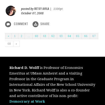
BETSY AVILA
posted by
|
1500pt
October 07, 2008
COMMENT
SHARE
«
1
2
…
60
61
62
63
64
65
66
67
68
»
Richard D. Wolff
is Professor of Economics
Emeritus at UMass Amherst and a visiting
Professor in the Graduate Program in
International Affairs of the New School University
in New York. Richard Wolff is also a co-founder
and active contributor of his non-profit:
Democracy at Work