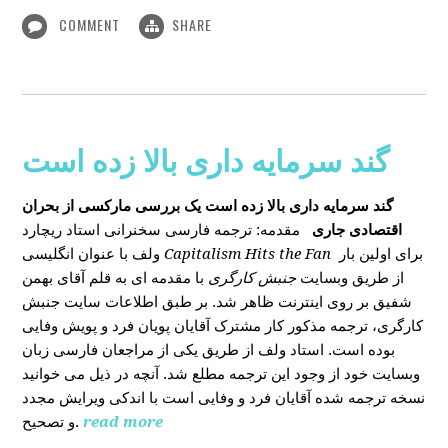
COMMENT
SHARE
گند سرمایه داری بالا زده است
گند سرمایه داری بالا زده است
یک بررسی مارکسی از بحران
اقتصادی جاری
مقدمه: ترجمه فارسی سخنرانی استاد ریچارد
ولف با عنوان انگلیسی
Capitalism Hits the Fan
برای اولین بار
از طریق وبسایت
جنبش کارگری
با مقدمه ای به قلم آقای بهمن
شفیق بر روی اینترنت ظاهر شد. بر طبق اطلاعات سایت جنبش
کارگری، ترجمه مذکور کار مشترک آقایان پویان فرد و پویش وفایی
بوده است. استاد ولف از طریق یکی از مراجعان فارسی زبان
وبسایت خود از وجود این ترجمه مطلع شد. آنچه در ذیل می خوانید
نسخه ترجمه شده آقایان فرد و وفایی است با اندکی ویرایش مجدد
و تصحیح.
read more