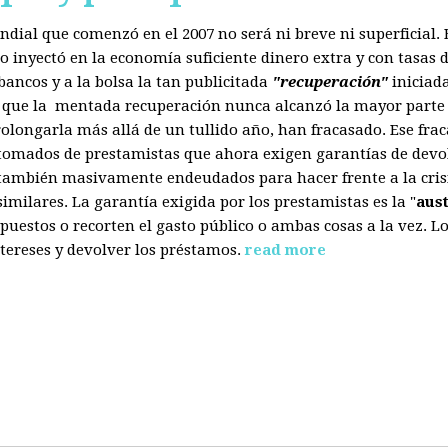
mundial que comenzó en el 2007 no será ni breve ni superficial
 inyectó en la economía suficiente dinero extra y con tasas d
ancos y a la bolsa la tan publicitada
"recuperación"
iniciad
s que la mentada recuperación nunca alcanzó la mayor parte 
olongarla más allá de un tullido año, han fracasado. Ese fra
 tomados de prestamistas que ahora exigen garantías de devol
también masivamente endeudados para hacer frente a la crisis
ilares. La garantía exigida por los prestamistas es la "
aus
uestos o recorten el gasto público o ambas cosas a la vez. 
tereses y devolver los préstamos.
read more