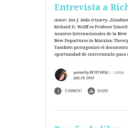
Entrevista a Ric
Autor: Ian J. Seda-Irizarry- Estudi
Richard D. Wolff es Profesor Emeri
Asuntos Internacionales de la New S
New Departures in Marxian Theory (
También protagonizó el documental
oportunidad de entrevistarlo para 
BETSY AVILA
posted by
|
1500pt
July 29, 2010
COMMENT
SHARE
1