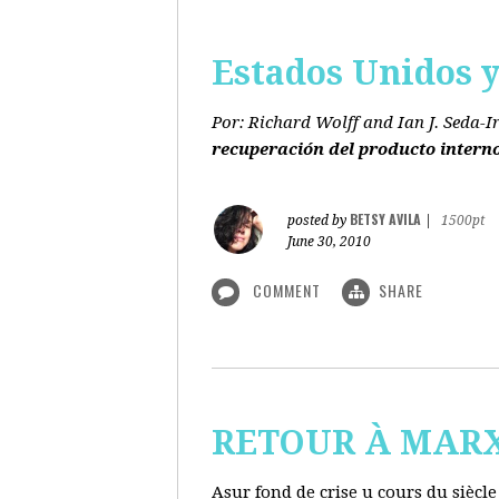
Estados Unidos y 
Por: Richard Wolff and Ian J. Seda-I
recuperación del producto intern
BETSY AVILA
posted by
|
1500pt
June 30, 2010
COMMENT
SHARE
RETOUR À MARX s
Asur fond de crise u cours du siècl