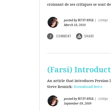
croissant de ses critiques se sont d
BETSY AVILA
posted by
|
1500pt
March 18, 2010
COMMENT
SHARE
1
(Farsi) Introduc
An article that introduces Persian
Steve Resnick:
Download here
BETSY AVILA
posted by
|
1500pt
September 09, 2009