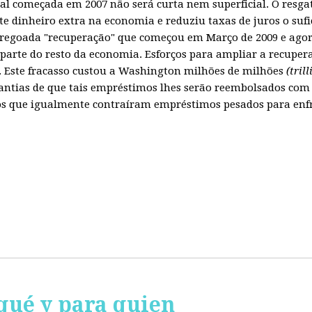
obal começada em 2007 não será curta nem superficial. O resg
te dinheiro extra na economia e reduziu taxas de juros o sufi
regoada "recuperação" que começou em Março de 2009 e agora
parte do resto da economia. Esforços para ampliar a recuper
Este fracasso custou a Washington milhões de milhões
(tril
ntias de que tais empréstimos lhes serão reembolsados com 
 que igualmente contraíram empréstimos pesados para enfren
qué y para quien