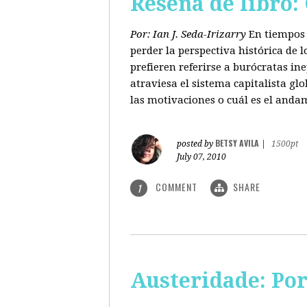
Reseña de libro:
Por: Ian J. Seda-Irizarry
En tiempos 
perder la perspectiva histórica de
prefieren referirse a burócratas in
atraviesa el sistema capitalista glo
las motivaciones o cuál es el anda
BETSY AVILA
posted by
|
1500pt
July 07, 2010
COMMENT
SHARE
1
Austeridade: Po