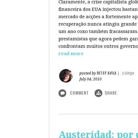
Claramente, a crise capitalista gl
financeira dos EUA injectou bastan
mercado de acções a fortemente ap
recuperação nunca atingiu grande 
um ano coxo também fracassaram. 
prestamistas que agora pedem gara
confrontam muitos outros governos
read more
BETSY AVILA
posted by
|
1500pt
July 04, 2010
COMMENT
SHARE
Austeridad: por 