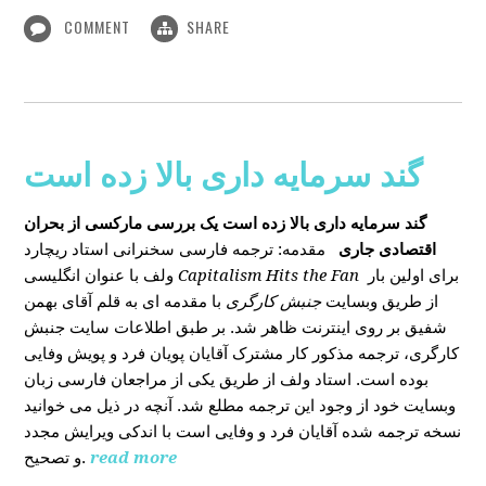
COMMENT
SHARE
گند سرمایه داری بالا زده است
گند سرمایه داری بالا زده است
یک بررسی مارکسی از بحران
اقتصادی جاری
مقدمه: ترجمه فارسی سخنرانی استاد ریچارد
ولف با عنوان انگلیسی
Capitalism Hits the Fan
برای اولین بار
از طریق وبسایت
جنبش کارگری
با مقدمه ای به قلم آقای بهمن
شفیق بر روی اینترنت ظاهر شد. بر طبق اطلاعات سایت جنبش
کارگری، ترجمه مذکور کار مشترک آقایان پویان فرد و پویش وفایی
بوده است. استاد ولف از طریق یکی از مراجعان فارسی زبان
وبسایت خود از وجود این ترجمه مطلع شد. آنچه در ذیل می خوانید
نسخه ترجمه شده آقایان فرد و وفایی است با اندکی ویرایش مجدد
و تصحیح.
read more