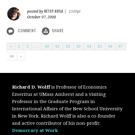
BETSY AVILA
posted by
|
1500pt
October 07, 2008
COMMENT
SHARE
«
1
2
…
60
61
62
63
64
65
66
67
68
»
Richard D. Wolff
is Professor of Economics
Emeritus at UMass Amherst and a visiting
Professor in the Graduate Program in
International Affairs of the New School University
in New York. Richard Wolff is also a co-founder
and active contributor of his non-profit:
Democracy at Work