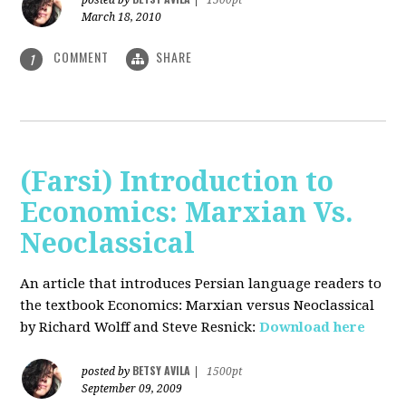
posted by
|
1500pt
March 18, 2010
COMMENT
SHARE
1
(Farsi) Introduction to
Economics: Marxian Vs.
Neoclassical
An article that introduces Persian language readers to
the textbook Economics: Marxian versus Neoclassical
by Richard Wolff and Steve Resnick:
Download here
BETSY AVILA
posted by
|
1500pt
September 09, 2009