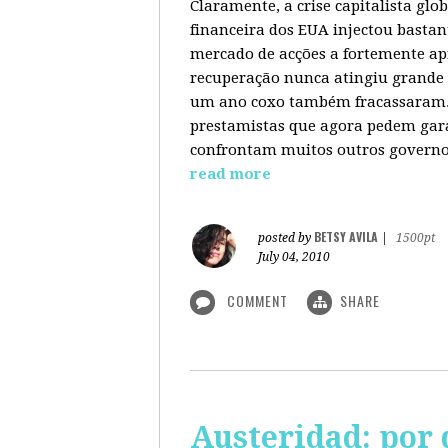
Claramente, a crise capitalista gl
financeira dos EUA injectou bastan
mercado de acções a fortemente ap
recuperação nunca atingiu grande 
um ano coxo também fracassaram. 
prestamistas que agora pedem gara
confrontam muitos outros governos
read more
BETSY AVILA
posted by
|
1500pt
July 04, 2010
COMMENT
SHARE
Austeridad: por 