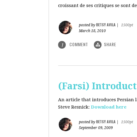
croissant de ses critiques se sont d
BETSY AVILA
posted by
|
1500pt
March 18, 2010
COMMENT
SHARE
1
(Farsi) Introduc
An article that introduces Persian
Steve Resnick:
Download here
BETSY AVILA
posted by
|
1500pt
September 09, 2009