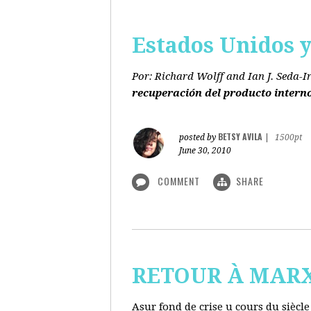
Estados Unidos y 
Por: Richard Wolff and Ian J. Seda-I
recuperación del producto intern
BETSY AVILA
posted by
|
1500pt
June 30, 2010
COMMENT
SHARE
RETOUR À MARX s
Asur fond de crise u cours du siècl