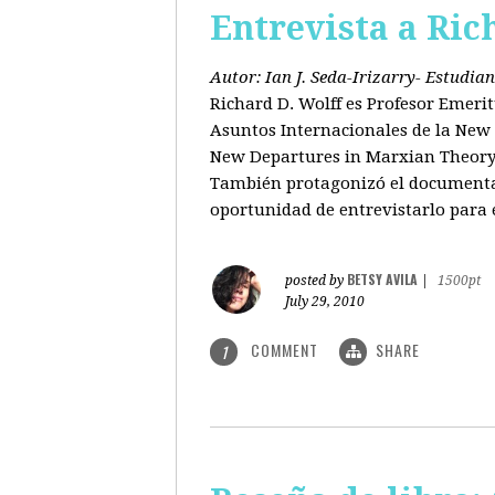
Entrevista a Ric
Autor: Ian J. Seda-Irizarry- Estudi
Richard D. Wolff es Profesor Emeri
Asuntos Internacionales de la New S
New Departures in Marxian Theory (
También protagonizó el documental
oportunidad de entrevistarlo para 
BETSY AVILA
posted by
|
1500pt
July 29, 2010
COMMENT
SHARE
1