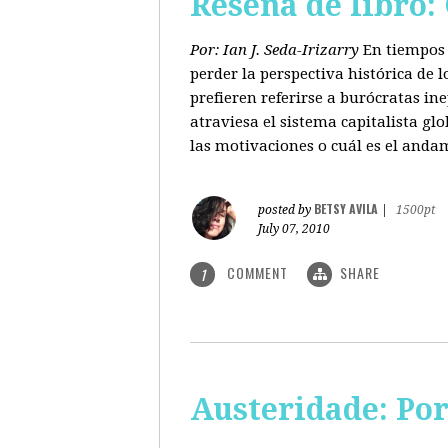
Reseña de libro:
Por: Ian J. Seda-Irizarry
En tiempos 
perder la perspectiva histórica de
prefieren referirse a burócratas in
atraviesa el sistema capitalista glo
las motivaciones o cuál es el anda
BETSY AVILA
posted by
|
1500pt
July 07, 2010
COMMENT
SHARE
1
Austeridade: Po