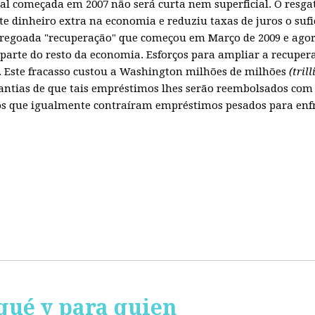
obal começada em 2007 não será curta nem superficial. O resg
te dinheiro extra na economia e reduziu taxas de juros o sufi
regoada "recuperação" que começou em Março de 2009 e agora
parte do resto da economia. Esforços para ampliar a recuper
Este fracasso custou a Washington milhões de milhões
(tril
ntias de que tais empréstimos lhes serão reembolsados com 
 que igualmente contraíram empréstimos pesados para enfren
qué y para quien