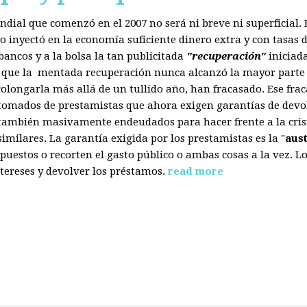
mundial que comenzó en el 2007 no será ni breve ni superficial
 inyectó en la economía suficiente dinero extra y con tasas d
ancos y a la bolsa la tan publicitada
"recuperación"
iniciad
s que la mentada recuperación nunca alcanzó la mayor parte 
olongarla más allá de un tullido año, han fracasado. Ese fra
 tomados de prestamistas que ahora exigen garantías de devol
también masivamente endeudados para hacer frente a la crisis
ilares. La garantía exigida por los prestamistas es la "
aus
uestos o recorten el gasto público o ambas cosas a la vez. 
tereses y devolver los préstamos.
read more