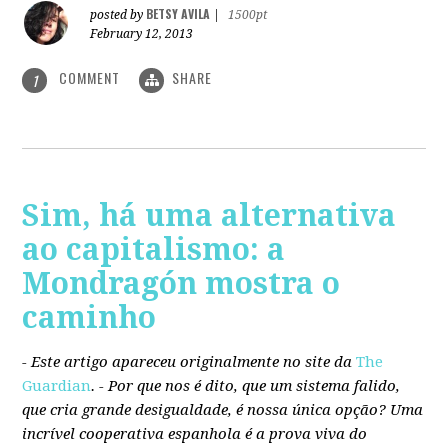
BETSY AVILA
posted by
|
1500pt
February 12, 2013
COMMENT
SHARE
1
Sim, há uma alternativa
ao capitalismo: a
Mondragón mostra o
caminho
- Este artigo apareceu originalmente no site da
The
Guardian
. -
Por que nos é dito, que um sistema falido,
que cria grande desigualdade, é nossa única opção? Uma
incrível cooperativa espanhola é a prova viva do