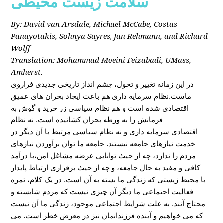
سلامت زیست محیطی
By: David van Arsdale, Michael McCabe, Costas
Panayotakis, Sohnya Sayres, Jan Rehmann, and Richard
Wolff
Translation: Mohammad Moeini Feizabadi, UMass,
Amherst.
در این زمانه تغییر و تحول، چشم انداز تاریخی جدیدی فراروی
ماست.نظام سرمایه داری هم باعث ایجاد بحران های عمیق
اقتصادی شده است و هم نظام سیاسی زر خرید و گوش به
فرمانش را به ورطه بحران کشانیده است. نه نظام
اقتصادی سرمایه داری و نه نظام سیاسی مرتبط با آن دیگر در
خدمت نیازهای جامعه نیستند. جامعه ما توان برآوردن نیازهای
مردم را ندارد، چه از حیث توانایی عرضه مشاغل امن،با درآمد
کافی و مفید به حال جامعه، و چه از حیث برقراری ارتباط پایدار
با محیط زیستی که زندگی ما بسته به آن است. در یک کلام، ثمره
فعالیت اجتماعی ما دیگر آن چیزی نیست که مردم شایسته و
محتاج آنند. به علت شرایط اجتماعی موجود، زندگی ما آن نیست
که می خواهیم و آینده فرزندانمان نیز در معرض خطر است. می