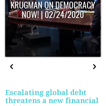
CY
UPDATE
Escalating global debt
threatens a new financial