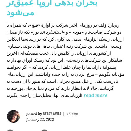
بحران بدهی اروپا عمیق‌تر
می‌شود
، که همراه با
»
در روزهای اخیر شرکت پر آوازۀ «فیچ
ریچارد وُلف
دو شرکت صاحب‌نام «
مودی»
و «
استاندارد اند پور»
یکه‌ تاز میدان
ارزیابی ریسک ابزارهای بدهی‌اند، کاری کرد که در رسانه‌ها انعکاس
وسیعی داشت. این شرکت رتبۀ اعتباری بدهی‌های دولتی بسیاری
از کشورهای اروپایی را کاهش داد. عجب مضحکه‌ای! آخرین
شاهکار این شرکت‌های رتبه‌بندی این بود که ریسک‌ اوراق بهادار به
پشتوانۀ دارایی‌‌ها را چنان غلط ارزیابی کردند که – اگر بخواهیم
مؤدبانه بگوییم – مرغ بریان به را به خنده واداشت. این ارزیابی‌های
نادرست یکی از علل همین بحرانی است که هنوز با آن دست به
گریبانیم. حالا لابد انتظار دارند که مردم دنیا به جای پوزخند به
ارزیابی‌های آنها، تحلیل‌‌شان را جدی بگیرند!
read more
BETSY AVILA
posted by
|
1500pt
January 11, 2012