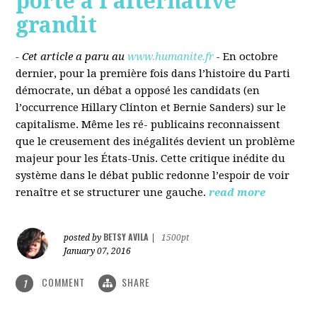
porté à l’alternative
grandit
- Cet article a paru au
www.humanite.fr
-
En octobre
dernier, pour la première fois dans l’histoire du Parti
démocrate, un débat a opposé les candidats (en
l’occurrence Hillary Clinton et Bernie Sanders) sur le
capitalisme. Même les ré- publicains reconnaissent
que le creusement des inégalités devient un problème
majeur pour les États-Unis. Cette critique inédite du
système dans le débat public redonne l’espoir de voir
renaître et se structurer une gauche.
read more
BETSY AVILA
posted by
|
1500pt
January 07, 2016
COMMENT
SHARE
1