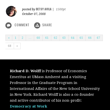
BETSY AVILA
posted by
|
1500pt
October 07, 2008
COMMENT
SHARE
«
1
2
…
60
61
62
63
64
65
66
67
68
»
Richard D. Wolff
is Professor of Economics
Emeritus at UMass Amherst and a visiting
Professor in the Graduate Program in
International Affairs of the New School University
in New York. Richard Wolff is also a co-founder
and active contributor of his non-profit:
Democracy at Work