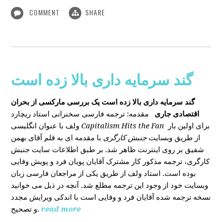
COMMENT
SHARE
گند سرمایه داری بالا زده است
گند سرمایه داری بالا زده است
یک بررسی مارکسی از بحران
اقتصادی جاری
مقدمه: ترجمه فارسی سخنرانی استاد ریچارد
ولف با عنوان انگلیسی
Capitalism Hits the Fan
برای اولین بار
از طریق وبسایت
جنبش کارگری
با مقدمه ای به قلم آقای بهمن
شفیق بر روی اینترنت ظاهر شد. بر طبق اطلاعات سایت جنبش
کارگری، ترجمه مذکور کار مشترک آقایان پویان فرد و پویش وفایی
بوده است. استاد ولف از طریق یکی از مراجعان فارسی زبان
وبسایت خود از وجود این ترجمه مطلع شد. آنچه در ذیل می خوانید
نسخه ترجمه شده آقایان فرد و وفایی است با اندکی ویرایش مجدد
و تصحیح.
read more