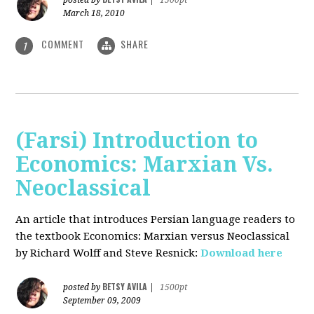
posted by
|
1500pt
March 18, 2010
COMMENT
SHARE
1
(Farsi) Introduction to
Economics: Marxian Vs.
Neoclassical
An article that introduces Persian language readers to
the textbook Economics: Marxian versus Neoclassical
by Richard Wolff and Steve Resnick:
Download here
BETSY AVILA
posted by
|
1500pt
September 09, 2009