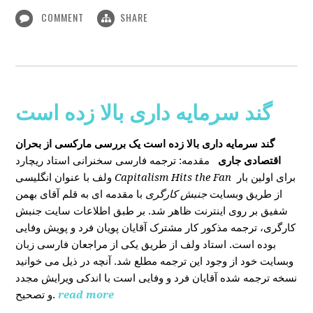
COMMENT
SHARE
گند سرمایه داری بالا زده است
گند سرمایه داری بالا زده است
یک بررسی مارکسی از بحران
اقتصادی جاری
مقدمه: ترجمه فارسی سخنرانی استاد ریچارد
ولف با عنوان انگلیسی
Capitalism Hits the Fan
برای اولین بار
از طریق وبسایت
جنبش کارگری
با مقدمه ای به قلم آقای بهمن
شفیق بر روی اینترنت ظاهر شد. بر طبق اطلاعات سایت جنبش
کارگری، ترجمه مذکور کار مشترک آقایان پویان فرد و پویش وفایی
بوده است. استاد ولف از طریق یکی از مراجعان فارسی زبان
وبسایت خود از وجود این ترجمه مطلع شد. آنچه در ذیل می خوانید
نسخه ترجمه شده آقایان فرد و وفایی است با اندکی ویرایش مجدد
و تصحیح.
read more