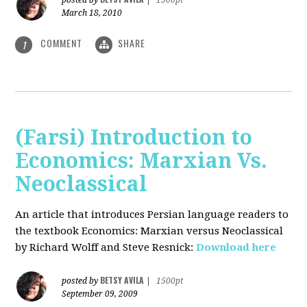
posted by
|
1500pt
March 18, 2010
COMMENT
SHARE
1
(Farsi) Introduction to
Economics: Marxian Vs.
Neoclassical
An article that introduces Persian language readers to
the textbook Economics: Marxian versus Neoclassical
by Richard Wolff and Steve Resnick:
Download here
BETSY AVILA
posted by
|
1500pt
September 09, 2009