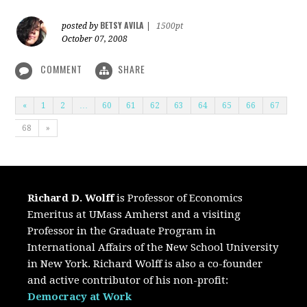
BETSY AVILA
posted by
|
1500pt
October 07, 2008
COMMENT
SHARE
«
1
2
…
60
61
62
63
64
65
66
67
68
»
Richard D. Wolff
is Professor of Economics
Emeritus at UMass Amherst and a visiting
Professor in the Graduate Program in
International Affairs of the New School University
in New York. Richard Wolff is also a co-founder
and active contributor of his non-profit:
Democracy at Work