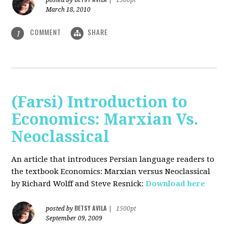
posted by
|
1500pt
March 18, 2010
COMMENT
SHARE
1
(Farsi) Introduction to
Economics: Marxian Vs.
Neoclassical
An article that introduces Persian language readers to
the textbook Economics: Marxian versus Neoclassical
by Richard Wolff and Steve Resnick:
Download here
BETSY AVILA
posted by
|
1500pt
September 09, 2009