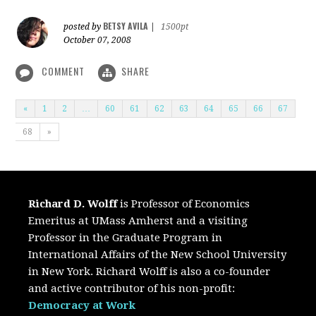
BETSY AVILA
posted by
|
1500pt
October 07, 2008
COMMENT
SHARE
«
1
2
…
60
61
62
63
64
65
66
67
68
»
Richard D. Wolff
is Professor of Economics
Emeritus at UMass Amherst and a visiting
Professor in the Graduate Program in
International Affairs of the New School University
in New York. Richard Wolff is also a co-founder
and active contributor of his non-profit:
Democracy at Work