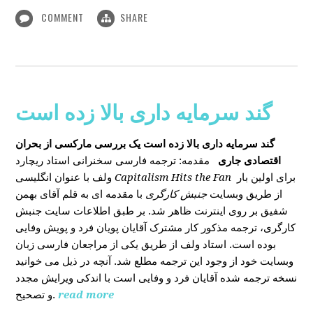
COMMENT
SHARE
گند سرمایه داری بالا زده است
گند سرمایه داری بالا زده است
یک بررسی مارکسی از بحران
اقتصادی جاری
مقدمه: ترجمه فارسی سخنرانی استاد ریچارد
ولف با عنوان انگلیسی
Capitalism Hits the Fan
برای اولین بار
از طریق وبسایت
جنبش کارگری
با مقدمه ای به قلم آقای بهمن
شفیق بر روی اینترنت ظاهر شد. بر طبق اطلاعات سایت جنبش
کارگری، ترجمه مذکور کار مشترک آقایان پویان فرد و پویش وفایی
بوده است. استاد ولف از طریق یکی از مراجعان فارسی زبان
وبسایت خود از وجود این ترجمه مطلع شد. آنچه در ذیل می خوانید
نسخه ترجمه شده آقایان فرد و وفایی است با اندکی ویرایش مجدد
و تصحیح.
read more