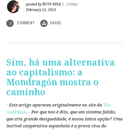
BETSY AVILA
posted by
|
1500pt
February 12, 2013
COMMENT
SHARE
1
Sim, há uma alternativa
ao capitalismo: a
Mondragón mostra o
caminho
- Este artigo apareceu originalmente no site da
The
Guardian
. -
Por que nos é dito, que um sistema falido,
que cria grande desigualdade, é nossa única opção? Uma
incrível cooperativa espanhola é a prova viva do