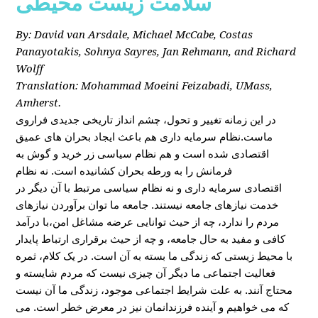
سلامت زیست محیطی
By: David van Arsdale, Michael McCabe, Costas
Panayotakis, Sohnya Sayres, Jan Rehmann, and Richard
Wolff
Translation: Mohammad Moeini Feizabadi, UMass,
Amherst.
در این زمانه تغییر و تحول، چشم انداز تاریخی جدیدی فراروی
ماست.نظام سرمایه داری هم باعث ایجاد بحران های عمیق
اقتصادی شده است و هم نظام سیاسی زر خرید و گوش به
فرمانش را به ورطه بحران کشانیده است. نه نظام
اقتصادی سرمایه داری و نه نظام سیاسی مرتبط با آن دیگر در
خدمت نیازهای جامعه نیستند. جامعه ما توان برآوردن نیازهای
مردم را ندارد، چه از حیث توانایی عرضه مشاغل امن،با درآمد
کافی و مفید به حال جامعه، و چه از حیث برقراری ارتباط پایدار
با محیط زیستی که زندگی ما بسته به آن است. در یک کلام، ثمره
فعالیت اجتماعی ما دیگر آن چیزی نیست که مردم شایسته و
محتاج آنند. به علت شرایط اجتماعی موجود، زندگی ما آن نیست
که می خواهیم و آینده فرزندانمان نیز در معرض خطر است. می