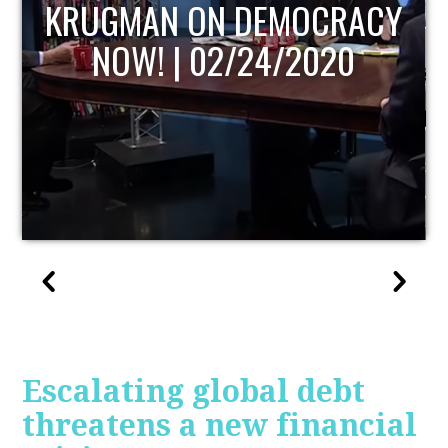
CY
UPDATE
Escalating global debt
threatens a new financial