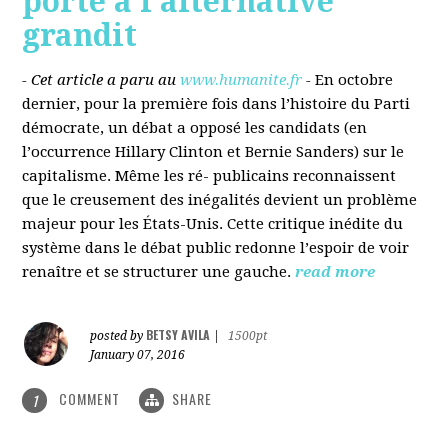
porté à l’alternative
grandit
- Cet article a paru au
www.humanite.fr
-
En octobre
dernier, pour la première fois dans l’histoire du Parti
démocrate, un débat a opposé les candidats (en
l’occurrence Hillary Clinton et Bernie Sanders) sur le
capitalisme. Même les ré- publicains reconnaissent
que le creusement des inégalités devient un problème
majeur pour les États-Unis. Cette critique inédite du
système dans le débat public redonne l’espoir de voir
renaître et se structurer une gauche.
read more
BETSY AVILA
posted by
|
1500pt
January 07, 2016
COMMENT
SHARE
1