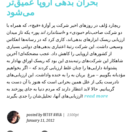
بحران بدهی اروپا عمیق‌تر
می‌شود
، که همراه با
»
در روزهای اخیر شرکت پر آوازۀ «فیچ
ریچارد وُلف
دو شرکت صاحب‌نام «
مودی»
و «
استاندارد اند پور»
یکه‌ تاز میدان
ارزیابی ریسک ابزارهای بدهی‌اند، کاری کرد که در رسانه‌ها انعکاس
وسیعی داشت. این شرکت رتبۀ اعتباری بدهی‌های دولتی بسیاری
از کشورهای اروپایی را کاهش داد. عجب مضحکه‌ای! آخرین
شاهکار این شرکت‌های رتبه‌بندی این بود که ریسک‌ اوراق بهادار به
پشتوانۀ دارایی‌‌ها را چنان غلط ارزیابی کردند که – اگر بخواهیم
مؤدبانه بگوییم – مرغ بریان به را به خنده واداشت. این ارزیابی‌های
نادرست یکی از علل همین بحرانی است که هنوز با آن دست به
گریبانیم. حالا لابد انتظار دارند که مردم دنیا به جای پوزخند به
ارزیابی‌های آنها، تحلیل‌‌شان را جدی بگیرند!
read more
BETSY AVILA
posted by
|
1500pt
January 11, 2012