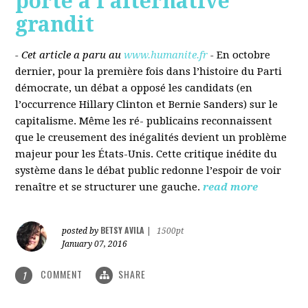
porté à l’alternative
grandit
- Cet article a paru au
www.humanite.fr
-
En octobre
dernier, pour la première fois dans l’histoire du Parti
démocrate, un débat a opposé les candidats (en
l’occurrence Hillary Clinton et Bernie Sanders) sur le
capitalisme. Même les ré- publicains reconnaissent
que le creusement des inégalités devient un problème
majeur pour les États-Unis. Cette critique inédite du
système dans le débat public redonne l’espoir de voir
renaître et se structurer une gauche.
read more
BETSY AVILA
posted by
|
1500pt
January 07, 2016
COMMENT
SHARE
1