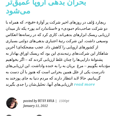
بحران بدهی اروپا عمیق‌تر
می‌شود
، که همراه با
»
در روزهای اخیر شرکت پر آوازۀ «فیچ
ریچارد وُلف
دو شرکت صاحب‌نام «
مودی»
و «
استاندارد اند پور»
یکه‌ تاز میدان
ارزیابی ریسک ابزارهای بدهی‌اند، کاری کرد که در رسانه‌ها انعکاس
وسیعی داشت. این شرکت رتبۀ اعتباری بدهی‌های دولتی بسیاری
از کشورهای اروپایی را کاهش داد. عجب مضحکه‌ای! آخرین
شاهکار این شرکت‌های رتبه‌بندی این بود که ریسک‌ اوراق بهادار به
پشتوانۀ دارایی‌‌ها را چنان غلط ارزیابی کردند که – اگر بخواهیم
مؤدبانه بگوییم – مرغ بریان به را به خنده واداشت. این ارزیابی‌های
نادرست یکی از علل همین بحرانی است که هنوز با آن دست به
گریبانیم. حالا لابد انتظار دارند که مردم دنیا به جای پوزخند به
ارزیابی‌های آنها، تحلیل‌‌شان را جدی بگیرند!
read more
BETSY AVILA
posted by
|
1500pt
January 11, 2012