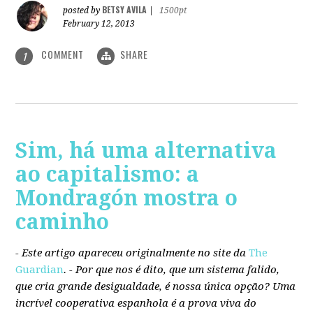
BETSY AVILA
posted by
|
1500pt
February 12, 2013
COMMENT
SHARE
1
Sim, há uma alternativa
ao capitalismo: a
Mondragón mostra o
caminho
- Este artigo apareceu originalmente no site da
The
Guardian
. -
Por que nos é dito, que um sistema falido,
que cria grande desigualdade, é nossa única opção? Uma
incrível cooperativa espanhola é a prova viva do