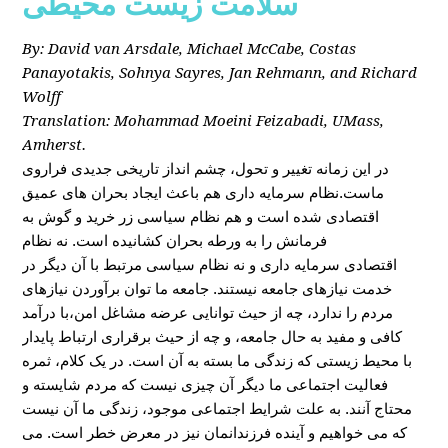
سلامت زیست محیطی
By: David van Arsdale, Michael McCabe, Costas
Panayotakis, Sohnya Sayres, Jan Rehmann, and Richard
Wolff
Translation: Mohammad Moeini Feizabadi, UMass,
Amherst.
در این زمانه تغییر و تحول، چشم انداز تاریخی جدیدی فراروی
ماست.نظام سرمایه داری هم باعث ایجاد بحران های عمیق
اقتصادی شده است و هم نظام سیاسی زر خرید و گوش به
فرمانش را به ورطه بحران کشانیده است. نه نظام
اقتصادی سرمایه داری و نه نظام سیاسی مرتبط با آن دیگر در
خدمت نیازهای جامعه نیستند. جامعه ما توان برآوردن نیازهای
مردم را ندارد، چه از حیث توانایی عرضه مشاغل امن،با درآمد
کافی و مفید به حال جامعه، و چه از حیث برقراری ارتباط پایدار
با محیط زیستی که زندگی ما بسته به آن است. در یک کلام، ثمره
فعالیت اجتماعی ما دیگر آن چیزی نیست که مردم شایسته و
محتاج آنند. به علت شرایط اجتماعی موجود، زندگی ما آن نیست
که می خواهیم و آینده فرزندانمان نیز در معرض خطر است. می