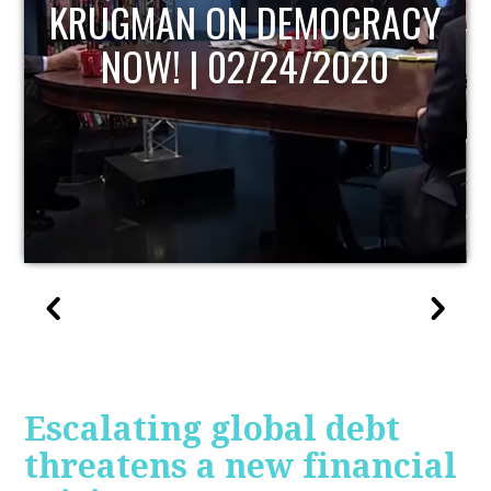
CY
UPDATE
Escalating global debt
threatens a new financial