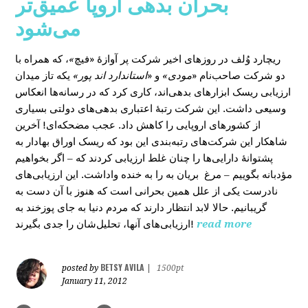
بحران بدهی اروپا عمیق‌تر
می‌شود
، که همراه با
»
در روزهای اخیر شرکت پر آوازۀ «فیچ
ریچارد وُلف
دو شرکت صاحب‌نام «
مودی»
و «
استاندارد اند پور»
یکه‌ تاز میدان
ارزیابی ریسک ابزارهای بدهی‌اند، کاری کرد که در رسانه‌ها انعکاس
وسیعی داشت. این شرکت رتبۀ اعتباری بدهی‌های دولتی بسیاری
از کشورهای اروپایی را کاهش داد. عجب مضحکه‌ای! آخرین
شاهکار این شرکت‌های رتبه‌بندی این بود که ریسک‌ اوراق بهادار به
پشتوانۀ دارایی‌‌ها را چنان غلط ارزیابی کردند که – اگر بخواهیم
مؤدبانه بگوییم – مرغ بریان به را به خنده واداشت. این ارزیابی‌های
نادرست یکی از علل همین بحرانی است که هنوز با آن دست به
گریبانیم. حالا لابد انتظار دارند که مردم دنیا به جای پوزخند به
ارزیابی‌های آنها، تحلیل‌‌شان را جدی بگیرند!
read more
BETSY AVILA
posted by
|
1500pt
January 11, 2012