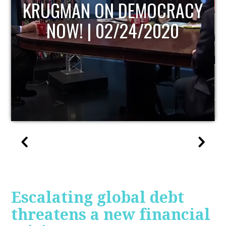
Y
UPDATE
Escalating global debt
threatens a new financial