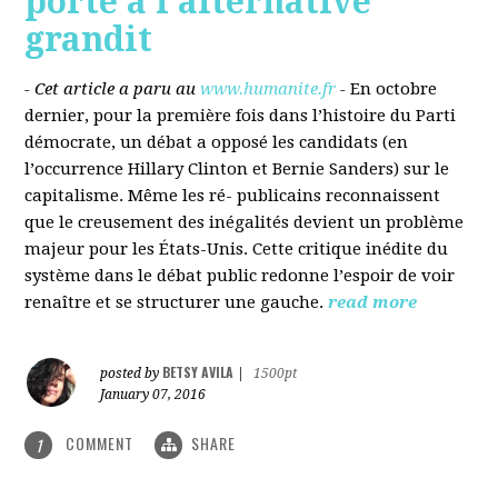
porté à l’alternative
grandit
- Cet article a paru au
www.humanite.fr
-
En octobre
dernier, pour la première fois dans l’histoire du Parti
démocrate, un débat a opposé les candidats (en
l’occurrence Hillary Clinton et Bernie Sanders) sur le
capitalisme. Même les ré- publicains reconnaissent
que le creusement des inégalités devient un problème
majeur pour les États-Unis. Cette critique inédite du
système dans le débat public redonne l’espoir de voir
renaître et se structurer une gauche.
read more
BETSY AVILA
posted by
|
1500pt
January 07, 2016
COMMENT
SHARE
1