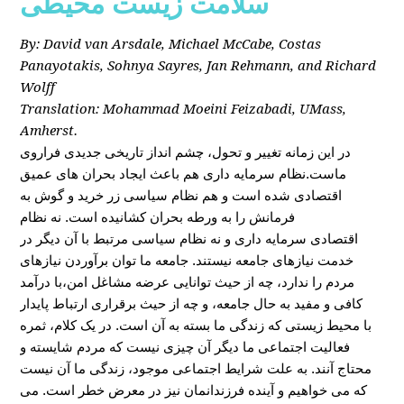
سلامت زیست محیطی
By: David van Arsdale, Michael McCabe, Costas
Panayotakis, Sohnya Sayres, Jan Rehmann, and Richard
Wolff
Translation: Mohammad Moeini Feizabadi, UMass,
Amherst.
در این زمانه تغییر و تحول، چشم انداز تاریخی جدیدی فراروی
ماست.نظام سرمایه داری هم باعث ایجاد بحران های عمیق
اقتصادی شده است و هم نظام سیاسی زر خرید و گوش به
فرمانش را به ورطه بحران کشانیده است. نه نظام
اقتصادی سرمایه داری و نه نظام سیاسی مرتبط با آن دیگر در
خدمت نیازهای جامعه نیستند. جامعه ما توان برآوردن نیازهای
مردم را ندارد، چه از حیث توانایی عرضه مشاغل امن،با درآمد
کافی و مفید به حال جامعه، و چه از حیث برقراری ارتباط پایدار
با محیط زیستی که زندگی ما بسته به آن است. در یک کلام، ثمره
فعالیت اجتماعی ما دیگر آن چیزی نیست که مردم شایسته و
محتاج آنند. به علت شرایط اجتماعی موجود، زندگی ما آن نیست
که می خواهیم و آینده فرزندانمان نیز در معرض خطر است. می