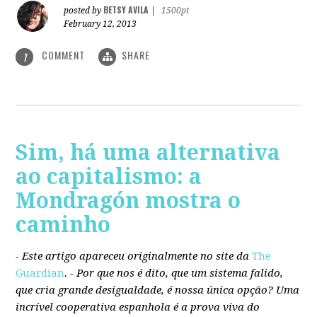
BETSY AVILA
posted by
|
1500pt
February 12, 2013
COMMENT
SHARE
1
Sim, há uma alternativa
ao capitalismo: a
Mondragón mostra o
caminho
- Este artigo apareceu originalmente no site da
The
Guardian
. -
Por que nos é dito, que um sistema falido,
que cria grande desigualdade, é nossa única opção? Uma
incrível cooperativa espanhola é a prova viva do