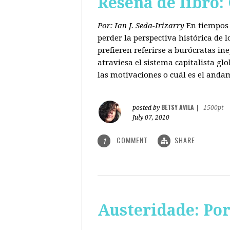
Reseña de libro:
Por: Ian J. Seda-Irizarry
En tiempos 
perder la perspectiva histórica de
prefieren referirse a burócratas in
atraviesa el sistema capitalista glo
las motivaciones o cuál es el anda
BETSY AVILA
posted by
|
1500pt
July 07, 2010
COMMENT
SHARE
1
Austeridade: Po