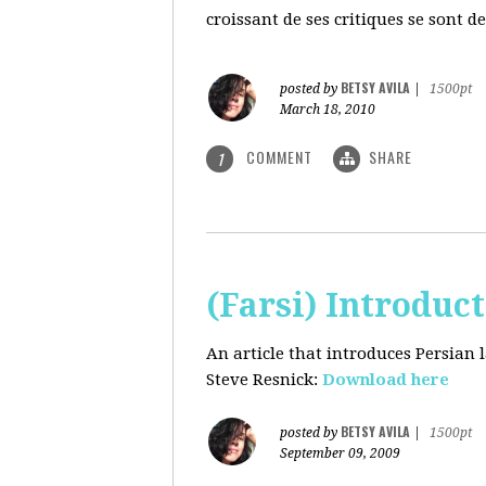
croissant de ses critiques se sont d
BETSY AVILA
posted by
|
1500pt
March 18, 2010
COMMENT
SHARE
1
(Farsi) Introduc
An article that introduces Persian
Steve Resnick:
Download here
BETSY AVILA
posted by
|
1500pt
September 09, 2009