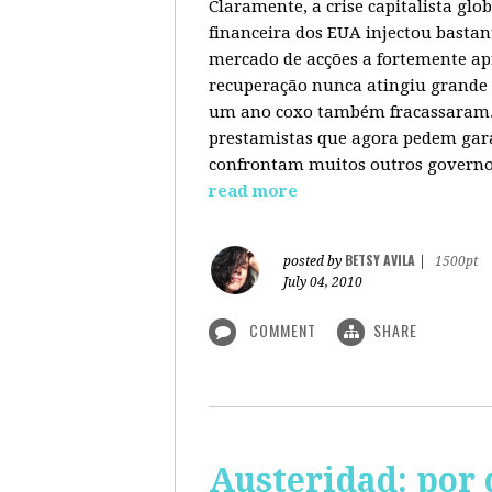
Claramente, a crise capitalista gl
financeira dos EUA injectou bastan
mercado de acções a fortemente ap
recuperação nunca atingiu grande 
um ano coxo também fracassaram. 
prestamistas que agora pedem gara
confrontam muitos outros governos
read more
BETSY AVILA
posted by
|
1500pt
July 04, 2010
COMMENT
SHARE
Austeridad: por 