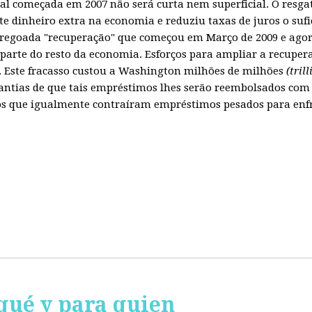
obal começada em 2007 não será curta nem superficial. O resg
te dinheiro extra na economia e reduziu taxas de juros o sufi
regoada "recuperação" que começou em Março de 2009 e agora
parte do resto da economia. Esforços para ampliar a recuper
Este fracasso custou a Washington milhões de milhões
(tril
ntias de que tais empréstimos lhes serão reembolsados com 
 que igualmente contraíram empréstimos pesados para enfren
qué y para quien