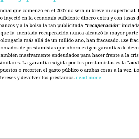
mundial que comenzó en el 2007 no será ni breve ni superficial
 inyectó en la economía suficiente dinero extra y con tasas d
ancos y a la bolsa la tan publicitada
"recuperación"
iniciad
s que la mentada recuperación nunca alcanzó la mayor parte 
olongarla más allá de un tullido año, han fracasado. Ese fra
 tomados de prestamistas que ahora exigen garantías de devol
también masivamente endeudados para hacer frente a la crisis
ilares. La garantía exigida por los prestamistas es la "
aus
uestos o recorten el gasto público o ambas cosas a la vez. 
tereses y devolver los préstamos.
read more