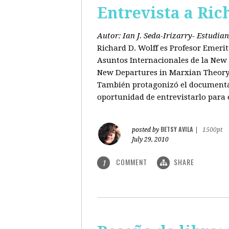
Entrevista a Ric
Autor: Ian J. Seda-Irizarry- Estudi
Richard D. Wolff es Profesor Emeri
Asuntos Internacionales de la New S
New Departures in Marxian Theory (
También protagonizó el documental
oportunidad de entrevistarlo para 
BETSY AVILA
posted by
|
1500pt
July 29, 2010
COMMENT
SHARE
1