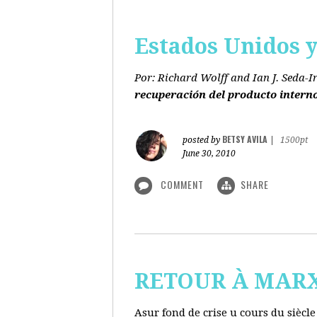
Estados Unidos y 
Por: Richard Wolff and Ian J. Seda-I
recuperación del producto intern
BETSY AVILA
posted by
|
1500pt
June 30, 2010
COMMENT
SHARE
RETOUR À MARX s
Asur fond de crise u cours du siècl