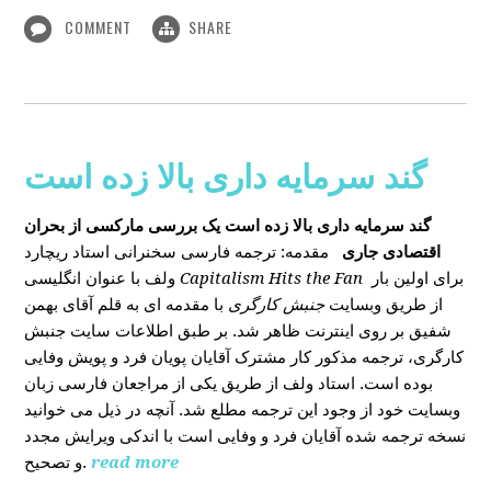
COMMENT
SHARE
گند سرمایه داری بالا زده است
گند سرمایه داری بالا زده است
یک بررسی مارکسی از بحران
اقتصادی جاری
مقدمه: ترجمه فارسی سخنرانی استاد ریچارد
ولف با عنوان انگلیسی
Capitalism Hits the Fan
برای اولین بار
از طریق وبسایت
جنبش کارگری
با مقدمه ای به قلم آقای بهمن
شفیق بر روی اینترنت ظاهر شد. بر طبق اطلاعات سایت جنبش
کارگری، ترجمه مذکور کار مشترک آقایان پویان فرد و پویش وفایی
بوده است. استاد ولف از طریق یکی از مراجعان فارسی زبان
وبسایت خود از وجود این ترجمه مطلع شد. آنچه در ذیل می خوانید
نسخه ترجمه شده آقایان فرد و وفایی است با اندکی ویرایش مجدد
و تصحیح.
read more