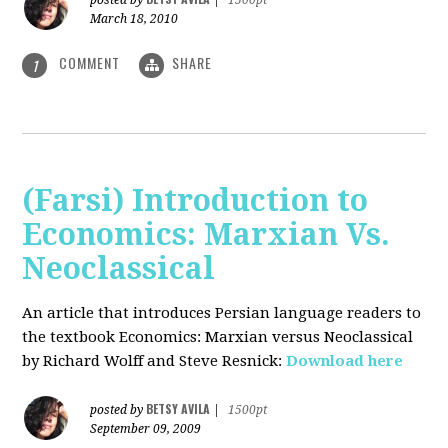
posted by
|
1500pt
March 18, 2010
COMMENT
SHARE
1
(Farsi) Introduction to
Economics: Marxian Vs.
Neoclassical
An article that introduces Persian language readers to
the textbook Economics: Marxian versus Neoclassical
by Richard Wolff and Steve Resnick:
Download here
BETSY AVILA
posted by
|
1500pt
September 09, 2009