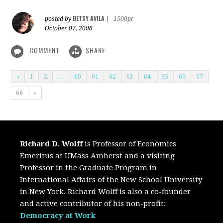
BETSY AVILA
posted by
|
1500pt
October 07, 2008
COMMENT
SHARE
«
1
2
…
60
61
62
63
64
65
66
67
68
»
Richard D. Wolff
is Professor of Economics
Emeritus at UMass Amherst and a visiting
Professor in the Graduate Program in
International Affairs of the New School University
in New York. Richard Wolff is also a co-founder
and active contributor of his non-profit:
Democracy at Work