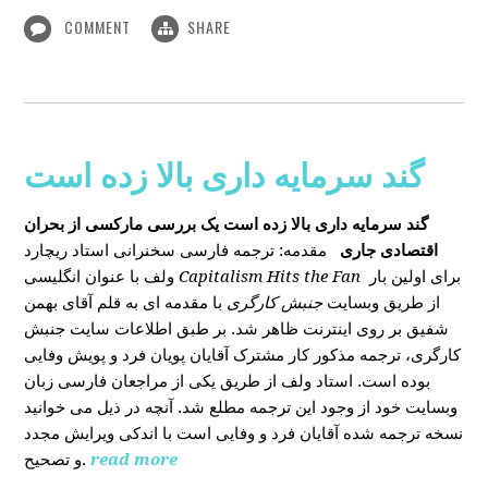
COMMENT
SHARE
گند سرمایه داری بالا زده است
گند سرمایه داری بالا زده است
یک بررسی مارکسی از بحران
اقتصادی جاری
مقدمه: ترجمه فارسی سخنرانی استاد ریچارد
ولف با عنوان انگلیسی
Capitalism Hits the Fan
برای اولین بار
از طریق وبسایت
جنبش کارگری
با مقدمه ای به قلم آقای بهمن
شفیق بر روی اینترنت ظاهر شد. بر طبق اطلاعات سایت جنبش
کارگری، ترجمه مذکور کار مشترک آقایان پویان فرد و پویش وفایی
بوده است. استاد ولف از طریق یکی از مراجعان فارسی زبان
وبسایت خود از وجود این ترجمه مطلع شد. آنچه در ذیل می خوانید
نسخه ترجمه شده آقایان فرد و وفایی است با اندکی ویرایش مجدد
و تصحیح.
read more