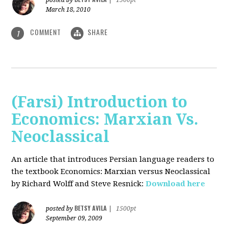
posted by
|
1500pt
March 18, 2010
COMMENT
SHARE
1
(Farsi) Introduction to
Economics: Marxian Vs.
Neoclassical
An article that introduces Persian language readers to
the textbook Economics: Marxian versus Neoclassical
by Richard Wolff and Steve Resnick:
Download here
BETSY AVILA
posted by
|
1500pt
September 09, 2009