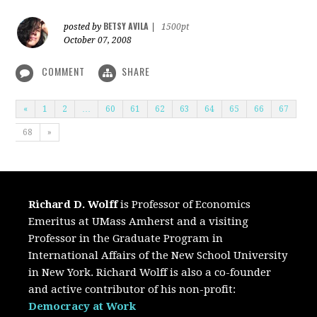
BETSY AVILA
posted by
|
1500pt
October 07, 2008
COMMENT
SHARE
«
1
2
…
60
61
62
63
64
65
66
67
68
»
Richard D. Wolff
is Professor of Economics
Emeritus at UMass Amherst and a visiting
Professor in the Graduate Program in
International Affairs of the New School University
in New York. Richard Wolff is also a co-founder
and active contributor of his non-profit:
Democracy at Work