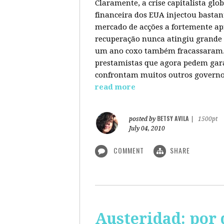
Claramente, a crise capitalista gl
financeira dos EUA injectou bastan
mercado de acções a fortemente ap
recuperação nunca atingiu grande 
um ano coxo também fracassaram. 
prestamistas que agora pedem gara
confrontam muitos outros governos
read more
BETSY AVILA
posted by
|
1500pt
July 04, 2010
COMMENT
SHARE
Austeridad: por 