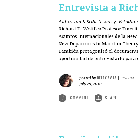
Entrevista a Ric
Autor: Ian J. Seda-Irizarry- Estudi
Richard D. Wolff es Profesor Emeri
Asuntos Internacionales de la New S
New Departures in Marxian Theory (
También protagonizó el documental
oportunidad de entrevistarlo para 
BETSY AVILA
posted by
|
1500pt
July 29, 2010
COMMENT
SHARE
1