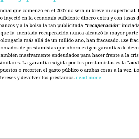
mundial que comenzó en el 2007 no será ni breve ni superficial
 inyectó en la economía suficiente dinero extra y con tasas d
ancos y a la bolsa la tan publicitada
"recuperación"
iniciad
s que la mentada recuperación nunca alcanzó la mayor parte 
olongarla más allá de un tullido año, han fracasado. Ese fra
 tomados de prestamistas que ahora exigen garantías de devol
también masivamente endeudados para hacer frente a la crisis
ilares. La garantía exigida por los prestamistas es la "
aus
uestos o recorten el gasto público o ambas cosas a la vez. 
tereses y devolver los préstamos.
read more