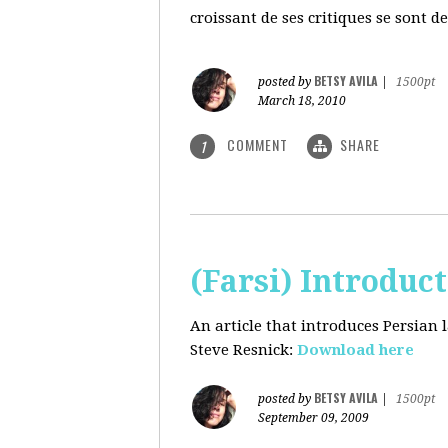
croissant de ses critiques se sont d
BETSY AVILA
posted by
|
1500pt
March 18, 2010
COMMENT
SHARE
1
(Farsi) Introduc
An article that introduces Persian
Steve Resnick:
Download here
BETSY AVILA
posted by
|
1500pt
September 09, 2009