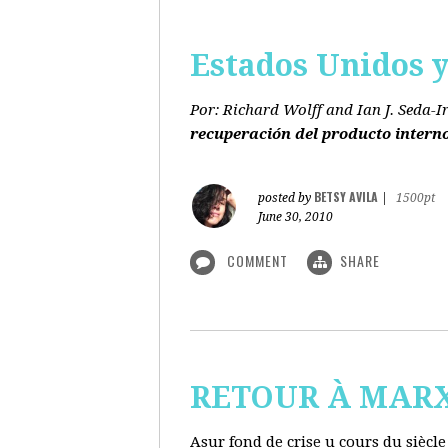
Estados Unidos y 
Por: Richard Wolff and Ian J. Seda-I
recuperación del producto intern
BETSY AVILA
posted by
|
1500pt
June 30, 2010
COMMENT
SHARE
RETOUR À MARX s
Asur fond de crise u cours du siècl