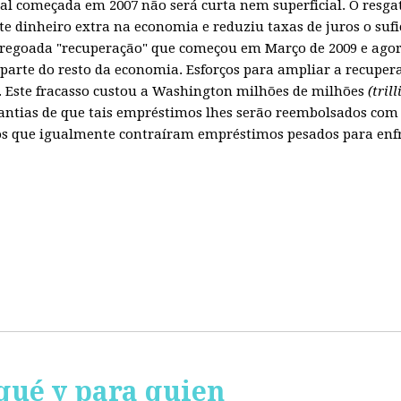
obal começada em 2007 não será curta nem superficial. O resg
te dinheiro extra na economia e reduziu taxas de juros o sufi
regoada "recuperação" que começou em Março de 2009 e agora
parte do resto da economia. Esforços para ampliar a recuper
Este fracasso custou a Washington milhões de milhões
(tril
ntias de que tais empréstimos lhes serão reembolsados com 
 que igualmente contraíram empréstimos pesados para enfren
qué y para quien