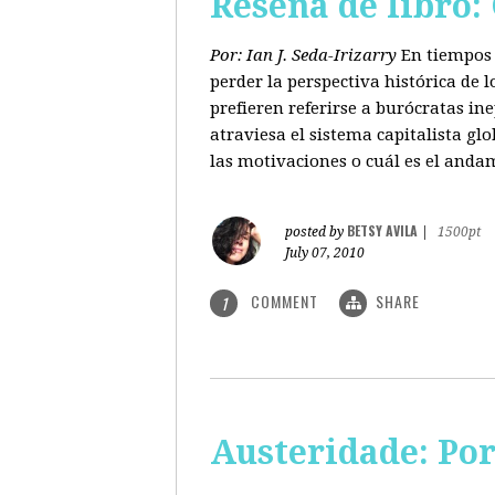
Reseña de libro:
Por: Ian J. Seda-Irizarry
En tiempos 
perder la perspectiva histórica de
prefieren referirse a burócratas in
atraviesa el sistema capitalista glo
las motivaciones o cuál es el anda
BETSY AVILA
posted by
|
1500pt
July 07, 2010
COMMENT
SHARE
1
Austeridade: Po