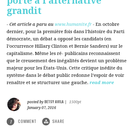
porté à l’alternative
grandit
- Cet article a paru au
www.humanite.fr
-
En octobre
dernier, pour la première fois dans l’histoire du Parti
démocrate, un débat a opposé les candidats (en
l’occurrence Hillary Clinton et Bernie Sanders) sur le
capitalisme. Même les ré- publicains reconnaissent
que le creusement des inégalités devient un problème
majeur pour les États-Unis. Cette critique inédite du
système dans le débat public redonne l’espoir de voir
renaître et se structurer une gauche.
read more
BETSY AVILA
posted by
|
1500pt
January 07, 2016
COMMENT
SHARE
1