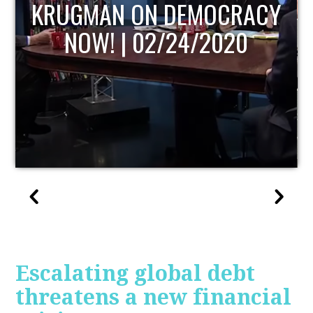
CY
UPDATE
Escalating global debt
threatens a new financial