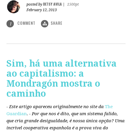
BETSY AVILA
posted by
|
1500pt
February 12, 2013
COMMENT
SHARE
1
Sim, há uma alternativa
ao capitalismo: a
Mondragón mostra o
caminho
- Este artigo apareceu originalmente no site da
The
Guardian
. -
Por que nos é dito, que um sistema falido,
que cria grande desigualdade, é nossa única opção? Uma
incrível cooperativa espanhola é a prova viva do