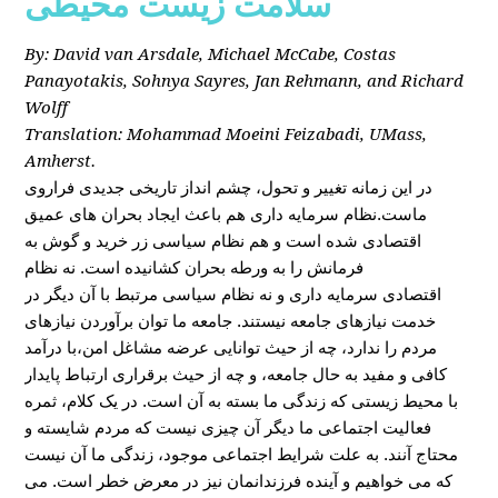
سلامت زیست محیطی
By: David van Arsdale, Michael McCabe, Costas
Panayotakis, Sohnya Sayres, Jan Rehmann, and Richard
Wolff
Translation: Mohammad Moeini Feizabadi, UMass,
Amherst.
در این زمانه تغییر و تحول، چشم انداز تاریخی جدیدی فراروی
ماست.نظام سرمایه داری هم باعث ایجاد بحران های عمیق
اقتصادی شده است و هم نظام سیاسی زر خرید و گوش به
فرمانش را به ورطه بحران کشانیده است. نه نظام
اقتصادی سرمایه داری و نه نظام سیاسی مرتبط با آن دیگر در
خدمت نیازهای جامعه نیستند. جامعه ما توان برآوردن نیازهای
مردم را ندارد، چه از حیث توانایی عرضه مشاغل امن،با درآمد
کافی و مفید به حال جامعه، و چه از حیث برقراری ارتباط پایدار
با محیط زیستی که زندگی ما بسته به آن است. در یک کلام، ثمره
فعالیت اجتماعی ما دیگر آن چیزی نیست که مردم شایسته و
محتاج آنند. به علت شرایط اجتماعی موجود، زندگی ما آن نیست
که می خواهیم و آینده فرزندانمان نیز در معرض خطر است. می