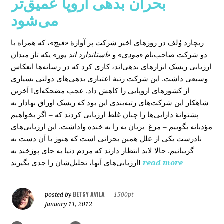
بحران بدهی اروپا عمیق‌تر
می‌شود
، که همراه با
»
در روزهای اخیر شرکت پر آوازۀ «فیچ
ریچارد وُلف
دو شرکت صاحب‌نام «
مودی»
و «
استاندارد اند پور»
یکه‌ تاز میدان
ارزیابی ریسک ابزارهای بدهی‌اند، کاری کرد که در رسانه‌ها انعکاس
وسیعی داشت. این شرکت رتبۀ اعتباری بدهی‌های دولتی بسیاری
از کشورهای اروپایی را کاهش داد. عجب مضحکه‌ای! آخرین
شاهکار این شرکت‌های رتبه‌بندی این بود که ریسک‌ اوراق بهادار به
پشتوانۀ دارایی‌‌ها را چنان غلط ارزیابی کردند که – اگر بخواهیم
مؤدبانه بگوییم – مرغ بریان به را به خنده واداشت. این ارزیابی‌های
نادرست یکی از علل همین بحرانی است که هنوز با آن دست به
گریبانیم. حالا لابد انتظار دارند که مردم دنیا به جای پوزخند به
ارزیابی‌های آنها، تحلیل‌‌شان را جدی بگیرند!
read more
BETSY AVILA
posted by
|
1500pt
January 11, 2012