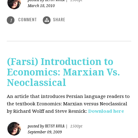
posted by
|
1500pt
March 18, 2010
COMMENT
SHARE
1
(Farsi) Introduction to
Economics: Marxian Vs.
Neoclassical
An article that introduces Persian language readers to
the textbook Economics: Marxian versus Neoclassical
by Richard Wolff and Steve Resnick:
Download here
BETSY AVILA
posted by
|
1500pt
September 09, 2009