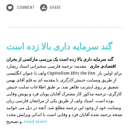
COMMENT
SHARE
گند سرمایه داری بالا زده است
گند سرمایه داری بالا زده است
یک بررسی مارکسی از بحران
اقتصادی جاری
مقدمه: ترجمه فارسی سخنرانی استاد ریچارد
ولف با عنوان انگلیسی
Capitalism Hits the Fan
برای اولین بار
از طریق وبسایت
جنبش کارگری
با مقدمه ای به قلم آقای بهمن
شفیق بر روی اینترنت ظاهر شد. بر طبق اطلاعات سایت جنبش
کارگری، ترجمه مذکور کار مشترک آقایان پویان فرد و پویش وفایی
بوده است. استاد ولف از طریق یکی از مراجعان فارسی زبان
وبسایت خود از وجود این ترجمه مطلع شد. آنچه در ذیل می خوانید
نسخه ترجمه شده آقایان فرد و وفایی است با اندکی ویرایش مجدد
و تصحیح.
read more