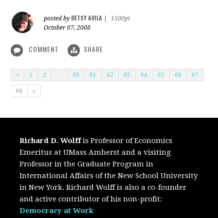
BETSY AVILA
posted by
|
1500pt
October 07, 2008
COMMENT
SHARE
«
1
2
…
60
61
62
63
64
65
66
67
68
»
Richard D. Wolff
is Professor of Economics
Emeritus at UMass Amherst and a visiting
Professor in the Graduate Program in
International Affairs of the New School University
in New York. Richard Wolff is also a co-founder
and active contributor of his non-profit:
Democracy at Work