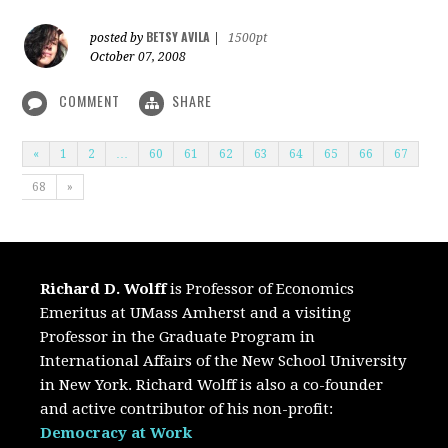
BETSY AVILA
posted by
|
1500pt
October 07, 2008
COMMENT
SHARE
«
1
2
…
60
61
62
63
64
65
66
67
68
»
Richard D. Wolff
is Professor of Economics
Emeritus at UMass Amherst and a visiting
Professor in the Graduate Program in
International Affairs of the New School University
in New York. Richard Wolff is also a co-founder
and active contributor of his non-profit:
Democracy at Work