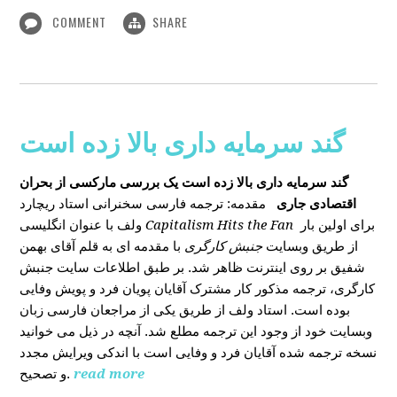
COMMENT
SHARE
گند سرمایه داری بالا زده است
گند سرمایه داری بالا زده است
یک بررسی مارکسی از بحران
اقتصادی جاری
مقدمه: ترجمه فارسی سخنرانی استاد ریچارد
ولف با عنوان انگلیسی
Capitalism Hits the Fan
برای اولین بار
از طریق وبسایت
جنبش کارگری
با مقدمه ای به قلم آقای بهمن
شفیق بر روی اینترنت ظاهر شد. بر طبق اطلاعات سایت جنبش
کارگری، ترجمه مذکور کار مشترک آقایان پویان فرد و پویش وفایی
بوده است. استاد ولف از طریق یکی از مراجعان فارسی زبان
وبسایت خود از وجود این ترجمه مطلع شد. آنچه در ذیل می خوانید
نسخه ترجمه شده آقایان فرد و وفایی است با اندکی ویرایش مجدد
و تصحیح.
read more