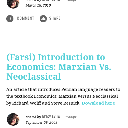
posted by
|
1500pt
March 18, 2010
COMMENT
SHARE
1
(Farsi) Introduction to
Economics: Marxian Vs.
Neoclassical
An article that introduces Persian language readers to
the textbook Economics: Marxian versus Neoclassical
by Richard Wolff and Steve Resnick:
Download here
BETSY AVILA
posted by
|
1500pt
September 09, 2009