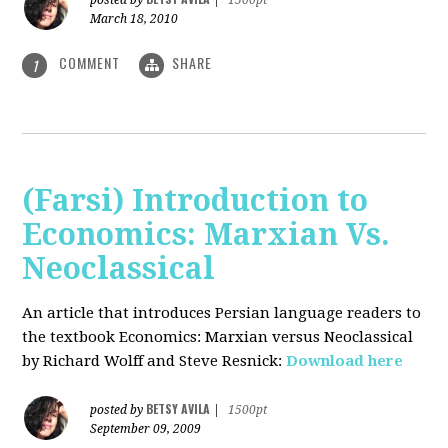
posted by
|
1500pt
March 18, 2010
COMMENT
SHARE
1
(Farsi) Introduction to
Economics: Marxian Vs.
Neoclassical
An article that introduces Persian language readers to
the textbook Economics: Marxian versus Neoclassical
by Richard Wolff and Steve Resnick:
Download here
BETSY AVILA
posted by
|
1500pt
September 09, 2009