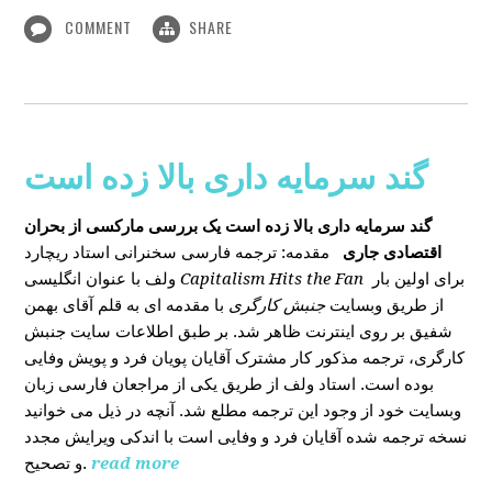
COMMENT
SHARE
گند سرمایه داری بالا زده است
گند سرمایه داری بالا زده است
یک بررسی مارکسی از بحران
اقتصادی جاری
مقدمه: ترجمه فارسی سخنرانی استاد ریچارد
ولف با عنوان انگلیسی
Capitalism Hits the Fan
برای اولین بار
از طریق وبسایت
جنبش کارگری
با مقدمه ای به قلم آقای بهمن
شفیق بر روی اینترنت ظاهر شد. بر طبق اطلاعات سایت جنبش
کارگری، ترجمه مذکور کار مشترک آقایان پویان فرد و پویش وفایی
بوده است. استاد ولف از طریق یکی از مراجعان فارسی زبان
وبسایت خود از وجود این ترجمه مطلع شد. آنچه در ذیل می خوانید
نسخه ترجمه شده آقایان فرد و وفایی است با اندکی ویرایش مجدد
و تصحیح.
read more