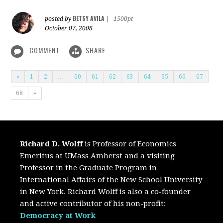
BETSY AVILA
posted by
|
1500pt
October 07, 2008
COMMENT
SHARE
«
1
2
…
60
61
62
63
64
65
66
67
68
»
Richard D. Wolff
is Professor of Economics
Emeritus at UMass Amherst and a visiting
Professor in the Graduate Program in
International Affairs of the New School University
in New York. Richard Wolff is also a co-founder
and active contributor of his non-profit:
Democracy at Work