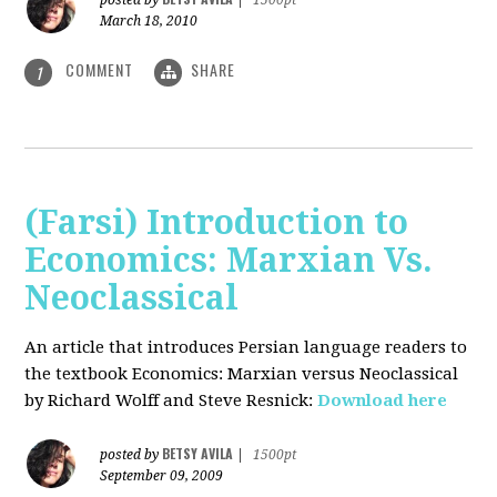
posted by
|
1500pt
March 18, 2010
COMMENT
SHARE
1
(Farsi) Introduction to
Economics: Marxian Vs.
Neoclassical
An article that introduces Persian language readers to
the textbook Economics: Marxian versus Neoclassical
by Richard Wolff and Steve Resnick:
Download here
BETSY AVILA
posted by
|
1500pt
September 09, 2009