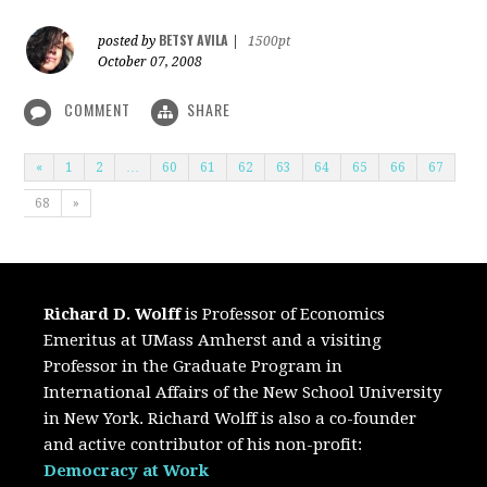
BETSY AVILA
posted by
|
1500pt
October 07, 2008
COMMENT
SHARE
«
1
2
…
60
61
62
63
64
65
66
67
68
»
Richard D. Wolff
is Professor of Economics
Emeritus at UMass Amherst and a visiting
Professor in the Graduate Program in
International Affairs of the New School University
in New York. Richard Wolff is also a co-founder
and active contributor of his non-profit:
Democracy at Work