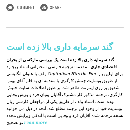
COMMENT
SHARE
گند سرمایه داری بالا زده است
گند سرمایه داری بالا زده است
یک بررسی مارکسی از بحران
اقتصادی جاری
مقدمه: ترجمه فارسی سخنرانی استاد ریچارد
ولف با عنوان انگلیسی
Capitalism Hits the Fan
برای اولین بار
از طریق وبسایت
جنبش کارگری
با مقدمه ای به قلم آقای بهمن
شفیق بر روی اینترنت ظاهر شد. بر طبق اطلاعات سایت جنبش
کارگری، ترجمه مذکور کار مشترک آقایان پویان فرد و پویش وفایی
بوده است. استاد ولف از طریق یکی از مراجعان فارسی زبان
وبسایت خود از وجود این ترجمه مطلع شد. آنچه در ذیل می خوانید
نسخه ترجمه شده آقایان فرد و وفایی است با اندکی ویرایش مجدد
و تصحیح.
read more