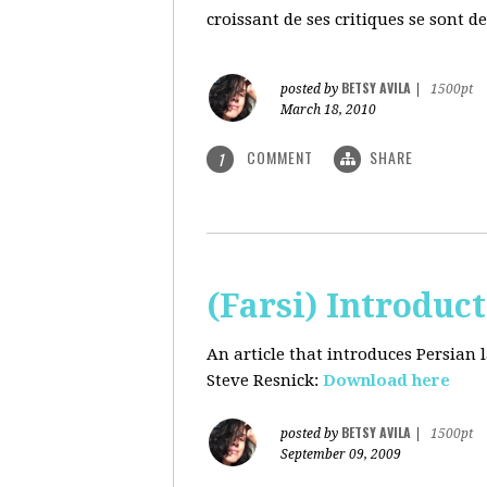
croissant de ses critiques se sont d
BETSY AVILA
posted by
|
1500pt
March 18, 2010
COMMENT
SHARE
1
(Farsi) Introduc
An article that introduces Persian
Steve Resnick:
Download here
BETSY AVILA
posted by
|
1500pt
September 09, 2009