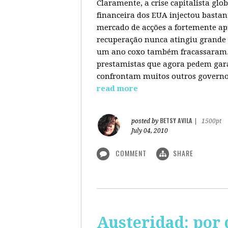
Claramente, a crise capitalista gl
financeira dos EUA injectou bastan
mercado de acções a fortemente ap
recuperação nunca atingiu grande 
um ano coxo também fracassaram. 
prestamistas que agora pedem gara
confrontam muitos outros governos
read more
BETSY AVILA
posted by
|
1500pt
July 04, 2010
COMMENT
SHARE
Austeridad: por 