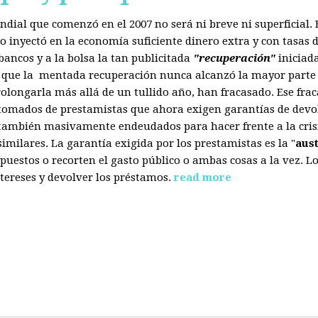
mundial que comenzó en el 2007 no será ni breve ni superficial
 inyectó en la economía suficiente dinero extra y con tasas d
ancos y a la bolsa la tan publicitada
"recuperación"
iniciad
s que la mentada recuperación nunca alcanzó la mayor parte 
olongarla más allá de un tullido año, han fracasado. Ese fra
 tomados de prestamistas que ahora exigen garantías de devol
también masivamente endeudados para hacer frente a la crisis
ilares. La garantía exigida por los prestamistas es la "
aus
uestos o recorten el gasto público o ambas cosas a la vez. 
tereses y devolver los préstamos.
read more