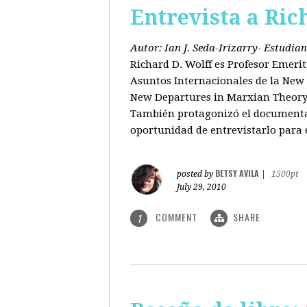
Entrevista a Ric
Autor: Ian J. Seda-Irizarry- Estudi
Richard D. Wolff es Profesor Emeri
Asuntos Internacionales de la New S
New Departures in Marxian Theory (
También protagonizó el documental
oportunidad de entrevistarlo para 
BETSY AVILA
posted by
|
1500pt
July 29, 2010
COMMENT
SHARE
1