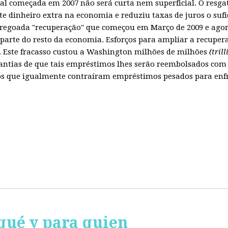
obal começada em 2007 não será curta nem superficial. O resg
te dinheiro extra na economia e reduziu taxas de juros o sufi
regoada "recuperação" que começou em Março de 2009 e agora
parte do resto da economia. Esforços para ampliar a recuper
Este fracasso custou a Washington milhões de milhões
(tril
ntias de que tais empréstimos lhes serão reembolsados com 
 que igualmente contraíram empréstimos pesados para enfren
qué y para quien