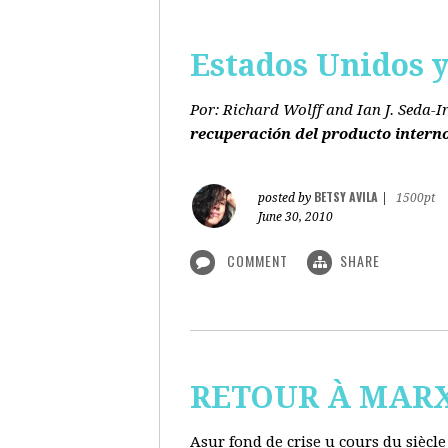
Estados Unidos y 
Por: Richard Wolff and Ian J. Seda-I
recuperación del producto intern
BETSY AVILA
posted by
|
1500pt
June 30, 2010
COMMENT
SHARE
RETOUR À MARX s
Asur fond de crise u cours du siècl