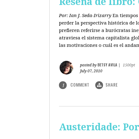
Reseña de libro:
Por: Ian J. Seda-Irizarry
En tiempos 
perder la perspectiva histórica de
prefieren referirse a burócratas in
atraviesa el sistema capitalista glo
las motivaciones o cuál es el anda
BETSY AVILA
posted by
|
1500pt
July 07, 2010
COMMENT
SHARE
1
Austeridade: Po