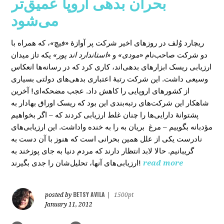
بحران بدهی اروپا عمیق‌تر
می‌شود
، که همراه با
»
در روزهای اخیر شرکت پر آوازۀ «فیچ
ریچارد وُلف
دو شرکت صاحب‌نام «
مودی»
و «
استاندارد اند پور»
یکه‌ تاز میدان
ارزیابی ریسک ابزارهای بدهی‌اند، کاری کرد که در رسانه‌ها انعکاس
وسیعی داشت. این شرکت رتبۀ اعتباری بدهی‌های دولتی بسیاری
از کشورهای اروپایی را کاهش داد. عجب مضحکه‌ای! آخرین
شاهکار این شرکت‌های رتبه‌بندی این بود که ریسک‌ اوراق بهادار به
پشتوانۀ دارایی‌‌ها را چنان غلط ارزیابی کردند که – اگر بخواهیم
مؤدبانه بگوییم – مرغ بریان به را به خنده واداشت. این ارزیابی‌های
نادرست یکی از علل همین بحرانی است که هنوز با آن دست به
گریبانیم. حالا لابد انتظار دارند که مردم دنیا به جای پوزخند به
ارزیابی‌های آنها، تحلیل‌‌شان را جدی بگیرند!
read more
BETSY AVILA
posted by
|
1500pt
January 11, 2012