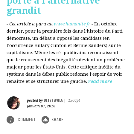
porté à l’alternative
grandit
- Cet article a paru au
www.humanite.fr
-
En octobre
dernier, pour la première fois dans l’histoire du Parti
démocrate, un débat a opposé les candidats (en
l’occurrence Hillary Clinton et Bernie Sanders) sur le
capitalisme. Même les ré- publicains reconnaissent
que le creusement des inégalités devient un problème
majeur pour les États-Unis. Cette critique inédite du
système dans le débat public redonne l’espoir de voir
renaître et se structurer une gauche.
read more
BETSY AVILA
posted by
|
1500pt
January 07, 2016
COMMENT
SHARE
1