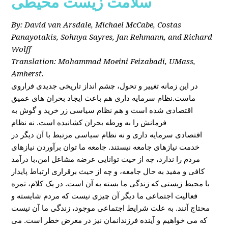
سلامت زیست محیطی
By: David van Arsdale, Michael McCabe, Costas
Panayotakis, Sohnya Sayres, Jan Rehmann, and Richard
Wolff
Translation: Mohammad Moeini Feizabadi, UMass,
Amherst.
در این زمانه تغییر و تحول، چشم انداز تاریخی جدیدی فراروی
ماست.نظام سرمایه داری هم باعث ایجاد بحران های عمیق
اقتصادی شده است و هم نظام سیاسی زر خرید و گوش به
فرمانش را به ورطه بحران کشانیده است. نه نظام
اقتصادی سرمایه داری و نه نظام سیاسی مرتبط با آن دیگر در
خدمت نیازهای جامعه نیستند. جامعه ما توان برآوردن نیازهای
مردم را ندارد، چه از حیث توانایی عرضه مشاغل امن،با درآمد
کافی و مفید به حال جامعه، و چه از حیث برقراری ارتباط پایدار
با محیط زیستی که زندگی ما بسته به آن است. در یک کلام، ثمره
فعالیت اجتماعی ما دیگر آن چیزی نیست که مردم شایسته و
محتاج آنند. به علت شرایط اجتماعی موجود، زندگی ما آن نیست
که می خواهیم و آینده فرزندانمان نیز در معرض خطر است. می