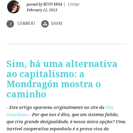
BETSY AVILA
posted by
|
1500pt
February 12, 2013
COMMENT
SHARE
1
Sim, há uma alternativa
ao capitalismo: a
Mondragón mostra o
caminho
- Este artigo apareceu originalmente no site da
The
Guardian
. -
Por que nos é dito, que um sistema falido,
que cria grande desigualdade, é nossa única opção? Uma
incrível cooperativa espanhola é a prova viva do