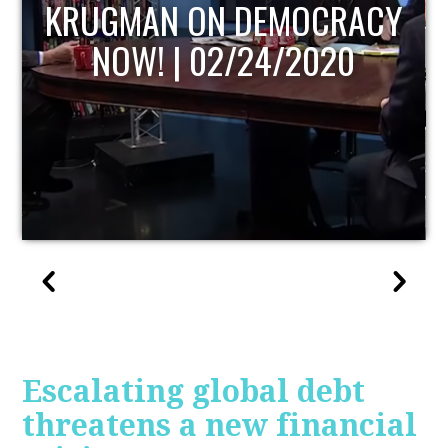
CY
UPDATE
Escalating global debt
threatens a new financial