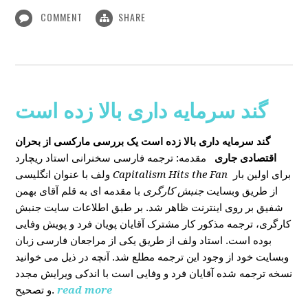
COMMENT
SHARE
گند سرمایه داری بالا زده است
گند سرمایه داری بالا زده است
یک بررسی مارکسی از بحران
اقتصادی جاری
مقدمه: ترجمه فارسی سخنرانی استاد ریچارد
ولف با عنوان انگلیسی
Capitalism Hits the Fan
برای اولین بار
از طریق وبسایت
جنبش کارگری
با مقدمه ای به قلم آقای بهمن
شفیق بر روی اینترنت ظاهر شد. بر طبق اطلاعات سایت جنبش
کارگری، ترجمه مذکور کار مشترک آقایان پویان فرد و پویش وفایی
بوده است. استاد ولف از طریق یکی از مراجعان فارسی زبان
وبسایت خود از وجود این ترجمه مطلع شد. آنچه در ذیل می خوانید
نسخه ترجمه شده آقایان فرد و وفایی است با اندکی ویرایش مجدد
و تصحیح.
read more