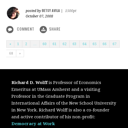
BETSY AVILA
posted by
|
1500pt
October 07, 2008
COMMENT
SHARE
«
1
2
…
60
61
62
63
64
65
66
67
68
»
Richard D. Wolff
is Professor of Economics
Emeritus at UMass Amherst and a visiting
Professor in the Graduate Program in
International Affairs of the New School University
in New York. Richard Wolff is also a co-founder
and active contributor of his non-profit:
Democracy at Work