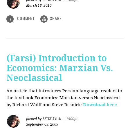
posted by
|
1500pt
March 18, 2010
COMMENT
SHARE
1
(Farsi) Introduction to
Economics: Marxian Vs.
Neoclassical
An article that introduces Persian language readers to
the textbook Economics: Marxian versus Neoclassical
by Richard Wolff and Steve Resnick:
Download here
BETSY AVILA
posted by
|
1500pt
September 09, 2009