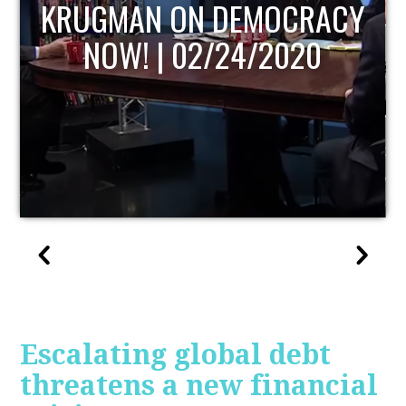
Y
UPDATE
Escalating global debt
threatens a new financial