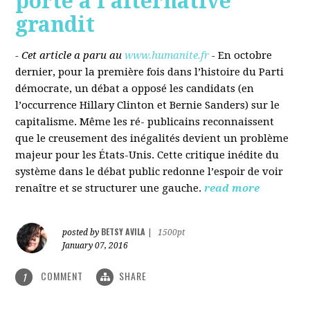
porté à l’alternative
grandit
- Cet article a paru au
www.humanite.fr
-
En octobre
dernier, pour la première fois dans l’histoire du Parti
démocrate, un débat a opposé les candidats (en
l’occurrence Hillary Clinton et Bernie Sanders) sur le
capitalisme. Même les ré- publicains reconnaissent
que le creusement des inégalités devient un problème
majeur pour les États-Unis. Cette critique inédite du
système dans le débat public redonne l’espoir de voir
renaître et se structurer une gauche.
read more
BETSY AVILA
posted by
|
1500pt
January 07, 2016
COMMENT
SHARE
1