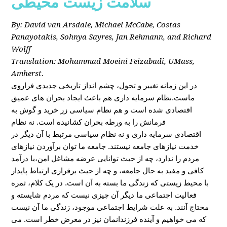
سلامت زیست محیطی
By: David van Arsdale, Michael McCabe, Costas
Panayotakis, Sohnya Sayres, Jan Rehmann, and Richard
Wolff
Translation: Mohammad Moeini Feizabadi, UMass,
Amherst.
در این زمانه تغییر و تحول، چشم انداز تاریخی جدیدی فراروی
ماست.نظام سرمایه داری هم باعث ایجاد بحران های عمیق
اقتصادی شده است و هم نظام سیاسی زر خرید و گوش به
فرمانش را به ورطه بحران کشانیده است. نه نظام
اقتصادی سرمایه داری و نه نظام سیاسی مرتبط با آن دیگر در
خدمت نیازهای جامعه نیستند. جامعه ما توان برآوردن نیازهای
مردم را ندارد، چه از حیث توانایی عرضه مشاغل امن،با درآمد
کافی و مفید به حال جامعه، و چه از حیث برقراری ارتباط پایدار
با محیط زیستی که زندگی ما بسته به آن است. در یک کلام، ثمره
فعالیت اجتماعی ما دیگر آن چیزی نیست که مردم شایسته و
محتاج آنند. به علت شرایط اجتماعی موجود، زندگی ما آن نیست
که می خواهیم و آینده فرزندانمان نیز در معرض خطر است. می