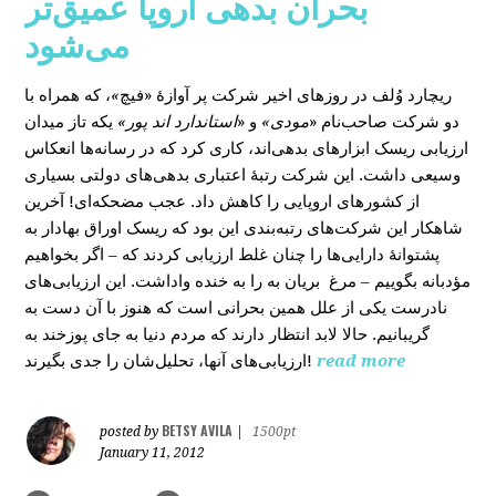
بحران بدهی اروپا عمیق‌تر
می‌شود
، که همراه با
»
در روزهای اخیر شرکت پر آوازۀ «فیچ
ریچارد وُلف
دو شرکت صاحب‌نام «
مودی»
و «
استاندارد اند پور»
یکه‌ تاز میدان
ارزیابی ریسک ابزارهای بدهی‌اند، کاری کرد که در رسانه‌ها انعکاس
وسیعی داشت. این شرکت رتبۀ اعتباری بدهی‌های دولتی بسیاری
از کشورهای اروپایی را کاهش داد. عجب مضحکه‌ای! آخرین
شاهکار این شرکت‌های رتبه‌بندی این بود که ریسک‌ اوراق بهادار به
پشتوانۀ دارایی‌‌ها را چنان غلط ارزیابی کردند که – اگر بخواهیم
مؤدبانه بگوییم – مرغ بریان به را به خنده واداشت. این ارزیابی‌های
نادرست یکی از علل همین بحرانی است که هنوز با آن دست به
گریبانیم. حالا لابد انتظار دارند که مردم دنیا به جای پوزخند به
ارزیابی‌های آنها، تحلیل‌‌شان را جدی بگیرند!
read more
BETSY AVILA
posted by
|
1500pt
January 11, 2012