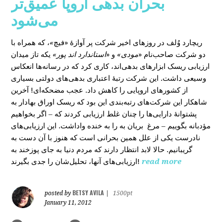
بحران بدهی اروپا عمیق‌تر
می‌شود
، که همراه با
»
در روزهای اخیر شرکت پر آوازۀ «فیچ
ریچارد وُلف
دو شرکت صاحب‌نام «
مودی»
و «
استاندارد اند پور»
یکه‌ تاز میدان
ارزیابی ریسک ابزارهای بدهی‌اند، کاری کرد که در رسانه‌ها انعکاس
وسیعی داشت. این شرکت رتبۀ اعتباری بدهی‌های دولتی بسیاری
از کشورهای اروپایی را کاهش داد. عجب مضحکه‌ای! آخرین
شاهکار این شرکت‌های رتبه‌بندی این بود که ریسک‌ اوراق بهادار به
پشتوانۀ دارایی‌‌ها را چنان غلط ارزیابی کردند که – اگر بخواهیم
مؤدبانه بگوییم – مرغ بریان به را به خنده واداشت. این ارزیابی‌های
نادرست یکی از علل همین بحرانی است که هنوز با آن دست به
گریبانیم. حالا لابد انتظار دارند که مردم دنیا به جای پوزخند به
ارزیابی‌های آنها، تحلیل‌‌شان را جدی بگیرند!
read more
BETSY AVILA
posted by
|
1500pt
January 11, 2012