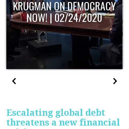
Y
UPDATE
Escalating global debt
threatens a new financial