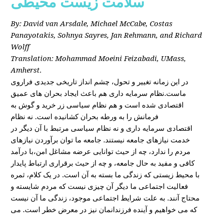
سلامت زیست محیطی
By: David van Arsdale, Michael McCabe, Costas
Panayotakis, Sohnya Sayres, Jan Rehmann, and Richard
Wolff
Translation: Mohammad Moeini Feizabadi, UMass,
Amherst.
در این زمانه تغییر و تحول، چشم انداز تاریخی جدیدی فراروی
ماست.نظام سرمایه داری هم باعث ایجاد بحران های عمیق
اقتصادی شده است و هم نظام سیاسی زر خرید و گوش به
فرمانش را به ورطه بحران کشانیده است. نه نظام
اقتصادی سرمایه داری و نه نظام سیاسی مرتبط با آن دیگر در
خدمت نیازهای جامعه نیستند. جامعه ما توان برآوردن نیازهای
مردم را ندارد، چه از حیث توانایی عرضه مشاغل امن،با درآمد
کافی و مفید به حال جامعه، و چه از حیث برقراری ارتباط پایدار
با محیط زیستی که زندگی ما بسته به آن است. در یک کلام، ثمره
فعالیت اجتماعی ما دیگر آن چیزی نیست که مردم شایسته و
محتاج آنند. به علت شرایط اجتماعی موجود، زندگی ما آن نیست
که می خواهیم و آینده فرزندانمان نیز در معرض خطر است. می