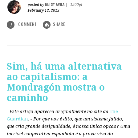
BETSY AVILA
posted by
|
1500pt
February 12, 2013
COMMENT
SHARE
1
Sim, há uma alternativa
ao capitalismo: a
Mondragón mostra o
caminho
- Este artigo apareceu originalmente no site da
The
Guardian
. -
Por que nos é dito, que um sistema falido,
que cria grande desigualdade, é nossa única opção? Uma
incrível cooperativa espanhola é a prova viva do