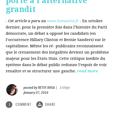
porté à l’alternative
grandit
- Cet article a paru au
www.humanite.fr
-
En octobre
dernier, pour la première fois dans l’histoire du Parti
démocrate, un débat a opposé les candidats (en
l’occurrence Hillary Clinton et Bernie Sanders) sur le
capitalisme. Même les ré- publicains reconnaissent
que le creusement des inégalités devient un problème
majeur pour les États-Unis. Cette critique inédite du
système dans le débat public redonne l’espoir de voir
renaître et se structurer une gauche.
read more
BETSY AVILA
posted by
|
1500pt
January 07, 2016
COMMENT
SHARE
1