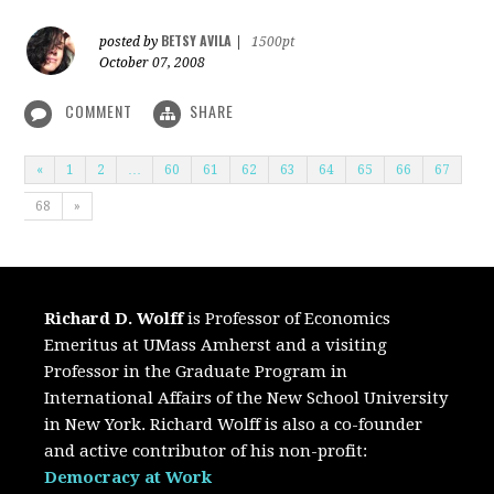
BETSY AVILA
posted by
|
1500pt
October 07, 2008
COMMENT
SHARE
«
1
2
…
60
61
62
63
64
65
66
67
68
»
Richard D. Wolff
is Professor of Economics
Emeritus at UMass Amherst and a visiting
Professor in the Graduate Program in
International Affairs of the New School University
in New York. Richard Wolff is also a co-founder
and active contributor of his non-profit:
Democracy at Work