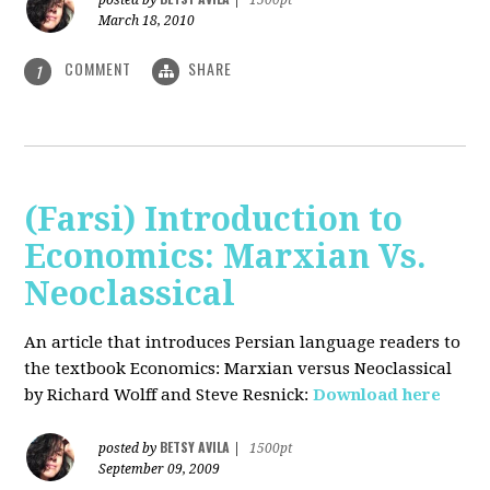
posted by
|
1500pt
March 18, 2010
COMMENT
SHARE
1
(Farsi) Introduction to
Economics: Marxian Vs.
Neoclassical
An article that introduces Persian language readers to
the textbook Economics: Marxian versus Neoclassical
by Richard Wolff and Steve Resnick:
Download here
BETSY AVILA
posted by
|
1500pt
September 09, 2009