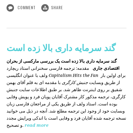
COMMENT
SHARE
گند سرمایه داری بالا زده است
گند سرمایه داری بالا زده است
یک بررسی مارکسی از بحران
اقتصادی جاری
مقدمه: ترجمه فارسی سخنرانی استاد ریچارد
ولف با عنوان انگلیسی
Capitalism Hits the Fan
برای اولین بار
از طریق وبسایت
جنبش کارگری
با مقدمه ای به قلم آقای بهمن
شفیق بر روی اینترنت ظاهر شد. بر طبق اطلاعات سایت جنبش
کارگری، ترجمه مذکور کار مشترک آقایان پویان فرد و پویش وفایی
بوده است. استاد ولف از طریق یکی از مراجعان فارسی زبان
وبسایت خود از وجود این ترجمه مطلع شد. آنچه در ذیل می خوانید
نسخه ترجمه شده آقایان فرد و وفایی است با اندکی ویرایش مجدد
و تصحیح.
read more