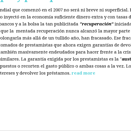
mundial que comenzó en el 2007 no será ni breve ni superficial
 inyectó en la economía suficiente dinero extra y con tasas d
ancos y a la bolsa la tan publicitada
"recuperación"
iniciad
s que la mentada recuperación nunca alcanzó la mayor parte 
olongarla más allá de un tullido año, han fracasado. Ese fra
 tomados de prestamistas que ahora exigen garantías de devol
también masivamente endeudados para hacer frente a la crisis
ilares. La garantía exigida por los prestamistas es la "
aus
uestos o recorten el gasto público o ambas cosas a la vez. 
tereses y devolver los préstamos.
read more