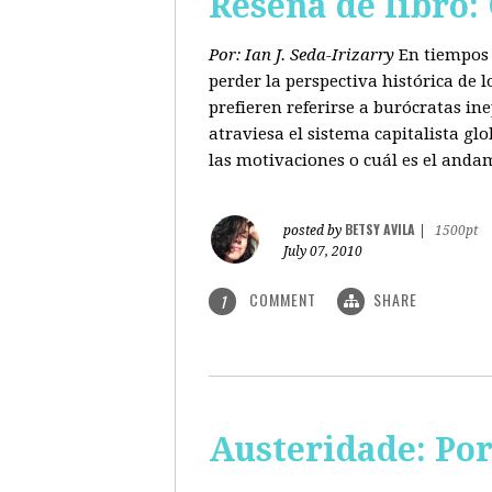
Reseña de libro:
Por: Ian J. Seda-Irizarry
En tiempos 
perder la perspectiva histórica de
prefieren referirse a burócratas in
atraviesa el sistema capitalista glo
las motivaciones o cuál es el anda
BETSY AVILA
posted by
|
1500pt
July 07, 2010
COMMENT
SHARE
1
Austeridade: Po