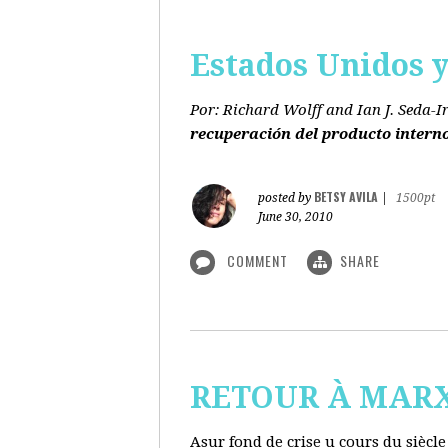
Estados Unidos y 
Por: Richard Wolff and Ian J. Seda-I
recuperación del producto intern
BETSY AVILA
posted by
|
1500pt
June 30, 2010
COMMENT
SHARE
RETOUR À MARX s
Asur fond de crise u cours du siècl