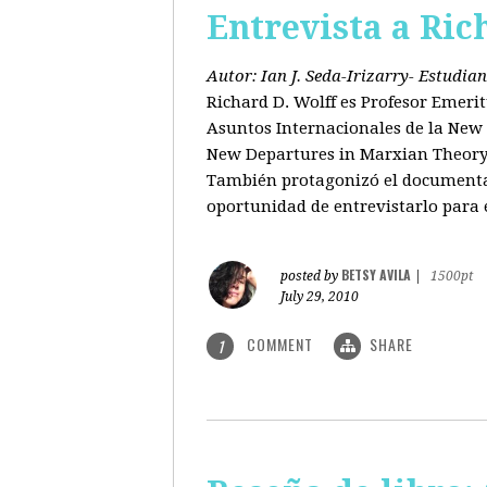
Entrevista a Ric
Autor: Ian J. Seda-Irizarry- Estudi
Richard D. Wolff es Profesor Emeri
Asuntos Internacionales de la New S
New Departures in Marxian Theory (
También protagonizó el documental
oportunidad de entrevistarlo para 
BETSY AVILA
posted by
|
1500pt
July 29, 2010
COMMENT
SHARE
1