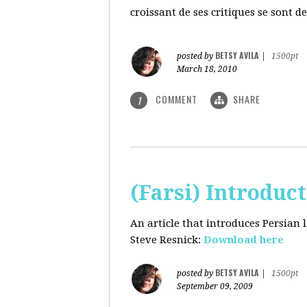
croissant de ses critiques se sont d
BETSY AVILA
posted by
|
1500pt
March 18, 2010
COMMENT
SHARE
1
(Farsi) Introduc
An article that introduces Persian
Steve Resnick:
Download here
BETSY AVILA
posted by
|
1500pt
September 09, 2009