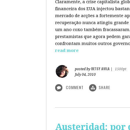
Claramente, a crise capitalista gl
financeira dos EUA injectou bastan
mercado de acções a fortemente ap
recuperação nunca atingiu grande 
um ano coxo também fracassaram. 
prestamistas que agora pedem gara
confrontam muitos outros governos
read more
BETSY AVILA
posted by
|
1500pt
July 04, 2010
COMMENT
SHARE
Austeridad: por 