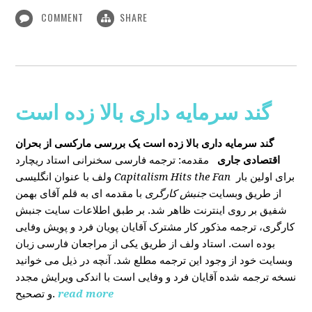
COMMENT
SHARE
گند سرمایه داری بالا زده است
گند سرمایه داری بالا زده است
یک بررسی مارکسی از بحران
اقتصادی جاری
مقدمه: ترجمه فارسی سخنرانی استاد ریچارد
ولف با عنوان انگلیسی
Capitalism Hits the Fan
برای اولین بار
از طریق وبسایت
جنبش کارگری
با مقدمه ای به قلم آقای بهمن
شفیق بر روی اینترنت ظاهر شد. بر طبق اطلاعات سایت جنبش
کارگری، ترجمه مذکور کار مشترک آقایان پویان فرد و پویش وفایی
بوده است. استاد ولف از طریق یکی از مراجعان فارسی زبان
وبسایت خود از وجود این ترجمه مطلع شد. آنچه در ذیل می خوانید
نسخه ترجمه شده آقایان فرد و وفایی است با اندکی ویرایش مجدد
و تصحیح.
read more