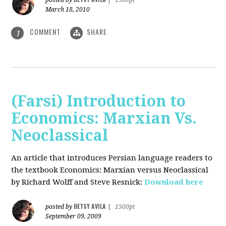
posted by
|
1500pt
March 18, 2010
COMMENT
SHARE
1
(Farsi) Introduction to
Economics: Marxian Vs.
Neoclassical
An article that introduces Persian language readers to
the textbook Economics: Marxian versus Neoclassical
by Richard Wolff and Steve Resnick:
Download here
BETSY AVILA
posted by
|
1500pt
September 09, 2009