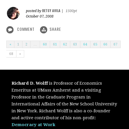
BETSY AVILA
posted by
|
1500pt
October 07, 2008
COMMENT
SHARE
«
1
2
…
60
61
62
63
64
65
66
67
68
»
Richard D. Wolff
is Professor of Economics
Emeritus at UMass Amherst and a visiting
Professor in the Graduate Program in
International Affairs of the New School University
in New York. Richard Wolff is also a co-founder
and active contributor of his non-profit:
Democracy at Work