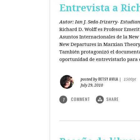
Entrevista a Ric
Autor: Ian J. Seda-Irizarry- Estudi
Richard D. Wolff es Profesor Emeri
Asuntos Internacionales de la New S
New Departures in Marxian Theory (
También protagonizó el documental
oportunidad de entrevistarlo para 
BETSY AVILA
posted by
|
1500pt
July 29, 2010
COMMENT
SHARE
1