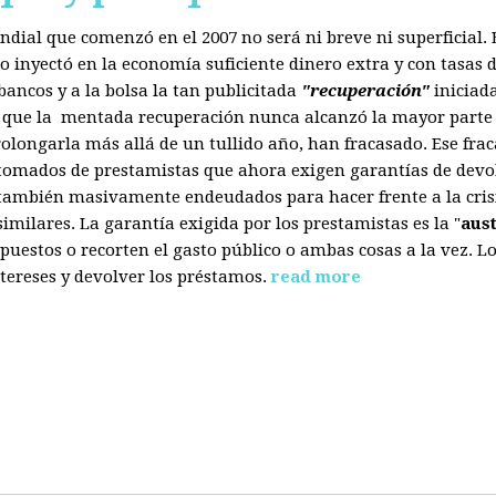
mundial que comenzó en el 2007 no será ni breve ni superficial
 inyectó en la economía suficiente dinero extra y con tasas d
ancos y a la bolsa la tan publicitada
"recuperación"
iniciad
s que la mentada recuperación nunca alcanzó la mayor parte 
olongarla más allá de un tullido año, han fracasado. Ese fra
 tomados de prestamistas que ahora exigen garantías de devol
también masivamente endeudados para hacer frente a la crisis
ilares. La garantía exigida por los prestamistas es la "
aus
uestos o recorten el gasto público o ambas cosas a la vez. 
tereses y devolver los préstamos.
read more