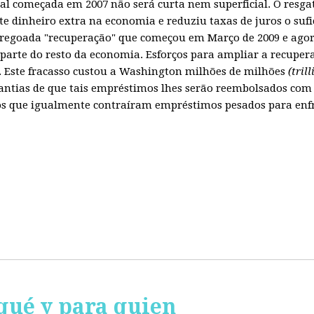
obal começada em 2007 não será curta nem superficial. O resg
te dinheiro extra na economia e reduziu taxas de juros o sufi
regoada "recuperação" que começou em Março de 2009 e agora
parte do resto da economia. Esforços para ampliar a recuper
Este fracasso custou a Washington milhões de milhões
(tril
ntias de que tais empréstimos lhes serão reembolsados com 
 que igualmente contraíram empréstimos pesados para enfren
qué y para quien