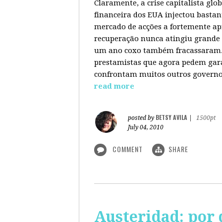
Claramente, a crise capitalista gl
financeira dos EUA injectou bastan
mercado de acções a fortemente ap
recuperação nunca atingiu grande 
um ano coxo também fracassaram. 
prestamistas que agora pedem gara
confrontam muitos outros governos
read more
BETSY AVILA
posted by
|
1500pt
July 04, 2010
COMMENT
SHARE
Austeridad: por 