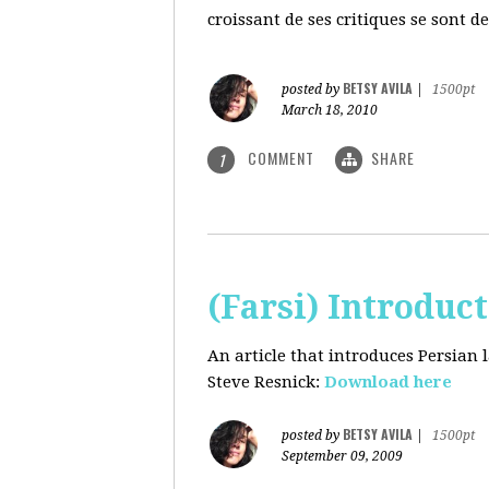
croissant de ses critiques se sont d
BETSY AVILA
posted by
|
1500pt
March 18, 2010
COMMENT
SHARE
1
(Farsi) Introduc
An article that introduces Persian
Steve Resnick:
Download here
BETSY AVILA
posted by
|
1500pt
September 09, 2009