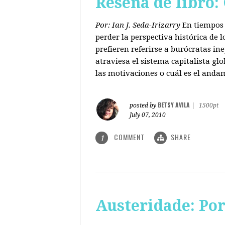
Reseña de libro:
Por: Ian J. Seda-Irizarry
En tiempos 
perder la perspectiva histórica de
prefieren referirse a burócratas in
atraviesa el sistema capitalista glo
las motivaciones o cuál es el anda
BETSY AVILA
posted by
|
1500pt
July 07, 2010
COMMENT
SHARE
1
Austeridade: Po