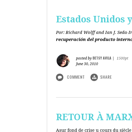
Estados Unidos y 
Por: Richard Wolff and Ian J. Seda-I
recuperación del producto intern
BETSY AVILA
posted by
|
1500pt
June 30, 2010
COMMENT
SHARE
RETOUR À MARX s
Asur fond de crise u cours du siècl