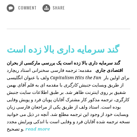
COMMENT
SHARE
گند سرمایه داری بالا زده است
گند سرمایه داری بالا زده است
یک بررسی مارکسی از بحران
اقتصادی جاری
مقدمه: ترجمه فارسی سخنرانی استاد ریچارد
ولف با عنوان انگلیسی
Capitalism Hits the Fan
برای اولین بار
از طریق وبسایت
جنبش کارگری
با مقدمه ای به قلم آقای بهمن
شفیق بر روی اینترنت ظاهر شد. بر طبق اطلاعات سایت جنبش
کارگری، ترجمه مذکور کار مشترک آقایان پویان فرد و پویش وفایی
بوده است. استاد ولف از طریق یکی از مراجعان فارسی زبان
وبسایت خود از وجود این ترجمه مطلع شد. آنچه در ذیل می خوانید
نسخه ترجمه شده آقایان فرد و وفایی است با اندکی ویرایش مجدد
و تصحیح.
read more