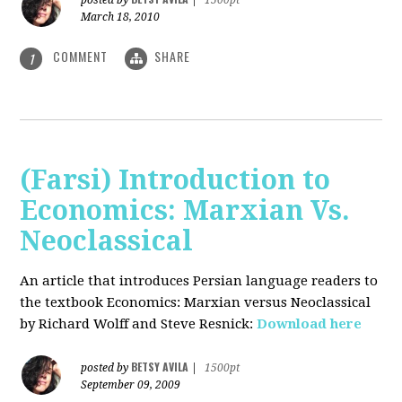
posted by
|
1500pt
March 18, 2010
COMMENT
SHARE
1
(Farsi) Introduction to
Economics: Marxian Vs.
Neoclassical
An article that introduces Persian language readers to
the textbook Economics: Marxian versus Neoclassical
by Richard Wolff and Steve Resnick:
Download here
BETSY AVILA
posted by
|
1500pt
September 09, 2009