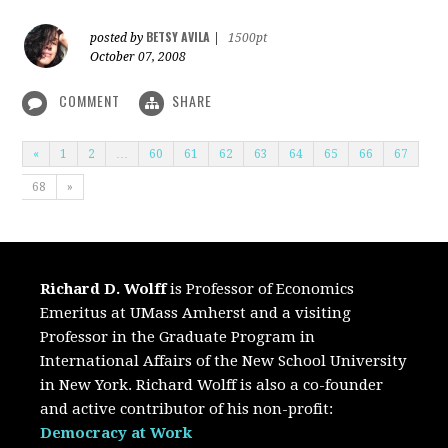
BETSY AVILA
posted by
|
1500pt
October 07, 2008
COMMENT
SHARE
«
1
2
…
60
61
62
63
64
65
66
67
68
»
Richard D. Wolff
is Professor of Economics
Emeritus at UMass Amherst and a visiting
Professor in the Graduate Program in
International Affairs of the New School University
in New York. Richard Wolff is also a co-founder
and active contributor of his non-profit:
Democracy at Work