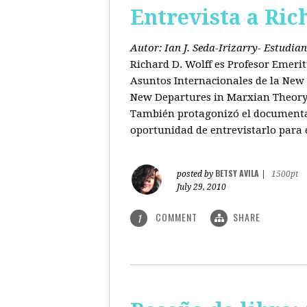
Entrevista a Ric
Autor: Ian J. Seda-Irizarry- Estudi
Richard D. Wolff es Profesor Emeri
Asuntos Internacionales de la New S
New Departures in Marxian Theory (
También protagonizó el documental
oportunidad de entrevistarlo para 
BETSY AVILA
posted by
|
1500pt
July 29, 2010
COMMENT
SHARE
1