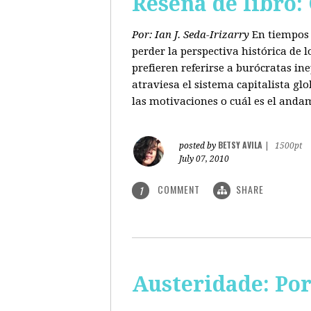
Reseña de libro:
Por: Ian J. Seda-Irizarry
En tiempos 
perder la perspectiva histórica de
prefieren referirse a burócratas in
atraviesa el sistema capitalista glo
las motivaciones o cuál es el anda
BETSY AVILA
posted by
|
1500pt
July 07, 2010
COMMENT
SHARE
1
Austeridade: Po