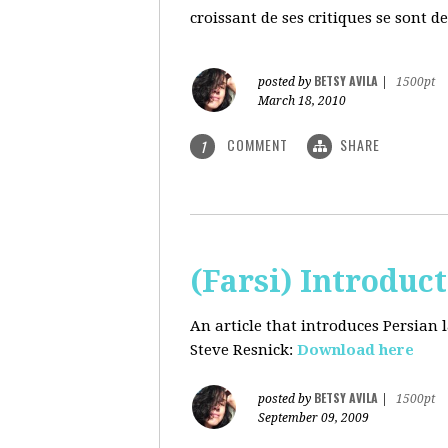
croissant de ses critiques se sont d
BETSY AVILA
posted by
|
1500pt
March 18, 2010
COMMENT
SHARE
1
(Farsi) Introduc
An article that introduces Persian
Steve Resnick:
Download here
BETSY AVILA
posted by
|
1500pt
September 09, 2009