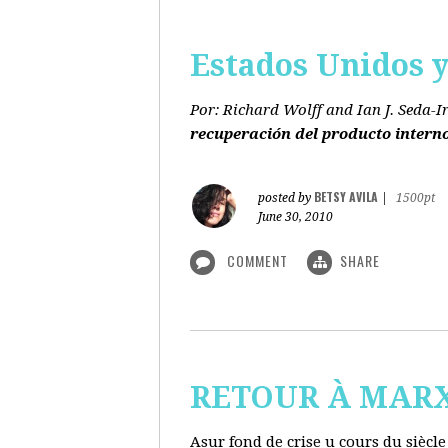
Estados Unidos y 
Por: Richard Wolff and Ian J. Seda-I
recuperación del producto intern
BETSY AVILA
posted by
|
1500pt
June 30, 2010
COMMENT
SHARE
RETOUR À MARX s
Asur fond de crise u cours du siècl