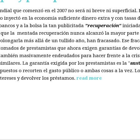
mundial que comenzó en el 2007 no será ni breve ni superficial
 inyectó en la economía suficiente dinero extra y con tasas d
ancos y a la bolsa la tan publicitada
"recuperación"
iniciad
s que la mentada recuperación nunca alcanzó la mayor parte 
olongarla más allá de un tullido año, han fracasado. Ese fra
 tomados de prestamistas que ahora exigen garantías de devol
también masivamente endeudados para hacer frente a la crisis
ilares. La garantía exigida por los prestamistas es la "
aus
uestos o recorten el gasto público o ambas cosas a la vez. 
tereses y devolver los préstamos.
read more