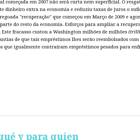
obal começada em 2007 não será curta nem superficial. O resg
te dinheiro extra na economia e reduziu taxas de juros o sufi
regoada "recuperação" que começou em Março de 2009 e agora
parte do resto da economia. Esforços para ampliar a recuper
Este fracasso custou a Washington milhões de milhões
(tril
ntias de que tais empréstimos lhes serão reembolsados com 
 que igualmente contraíram empréstimos pesados para enfren
qué y para quien