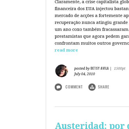
Claramente, a crise capitalista gl
financeira dos EUA injectou bastan
mercado de acções a fortemente ap
recuperação nunca atingiu grande 
um ano coxo também fracassaram. 
prestamistas que agora pedem gara
confrontam muitos outros governos
read more
BETSY AVILA
posted by
|
1500pt
July 04, 2010
COMMENT
SHARE
Austeridad: por 