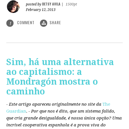
BETSY AVILA
posted by
|
1500pt
February 12, 2013
COMMENT
SHARE
1
Sim, há uma alternativa
ao capitalismo: a
Mondragón mostra o
caminho
- Este artigo apareceu originalmente no site da
The
Guardian
. -
Por que nos é dito, que um sistema falido,
que cria grande desigualdade, é nossa única opção? Uma
incrível cooperativa espanhola é a prova viva do