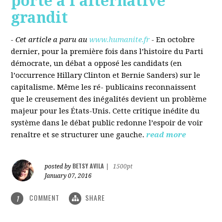
porté à l’alternative
grandit
- Cet article a paru au
www.humanite.fr
-
En octobre
dernier, pour la première fois dans l’histoire du Parti
démocrate, un débat a opposé les candidats (en
l’occurrence Hillary Clinton et Bernie Sanders) sur le
capitalisme. Même les ré- publicains reconnaissent
que le creusement des inégalités devient un problème
majeur pour les États-Unis. Cette critique inédite du
système dans le débat public redonne l’espoir de voir
renaître et se structurer une gauche.
read more
BETSY AVILA
posted by
|
1500pt
January 07, 2016
COMMENT
SHARE
1