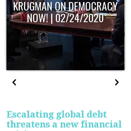
Y
UPDATE
Escalating global debt
threatens a new financial