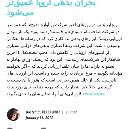
بحران بدهی اروپا عمیق‌تر
می‌شود
، که همراه با
»
در روزهای اخیر شرکت پر آوازۀ «فیچ
ریچارد وُلف
دو شرکت صاحب‌نام «
مودی»
و «
استاندارد اند پور»
یکه‌ تاز میدان
ارزیابی ریسک ابزارهای بدهی‌اند، کاری کرد که در رسانه‌ها انعکاس
وسیعی داشت. این شرکت رتبۀ اعتباری بدهی‌های دولتی بسیاری
از کشورهای اروپایی را کاهش داد. عجب مضحکه‌ای! آخرین
شاهکار این شرکت‌های رتبه‌بندی این بود که ریسک‌ اوراق بهادار به
پشتوانۀ دارایی‌‌ها را چنان غلط ارزیابی کردند که – اگر بخواهیم
مؤدبانه بگوییم – مرغ بریان به را به خنده واداشت. این ارزیابی‌های
نادرست یکی از علل همین بحرانی است که هنوز با آن دست به
گریبانیم. حالا لابد انتظار دارند که مردم دنیا به جای پوزخند به
ارزیابی‌های آنها، تحلیل‌‌شان را جدی بگیرند!
read more
BETSY AVILA
posted by
|
1500pt
January 11, 2012