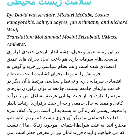
سلامت زیست محیطی
By: David van Arsdale, Michael McCabe, Costas
Panayotakis, Sohnya Sayres, Jan Rehmann, and Richard
Wolff
Translation: Mohammad Moeini Feizabadi, UMass,
Amherst.
در این زمانه تغییر و تحول، چشم انداز تاریخی جدیدی فراروی
ماست.نظام سرمایه داری هم باعث ایجاد بحران های عمیق
اقتصادی شده است و هم نظام سیاسی زر خرید و گوش به
فرمانش را به ورطه بحران کشانیده است. نه نظام
اقتصادی سرمایه داری و نه نظام سیاسی مرتبط با آن دیگر در
خدمت نیازهای جامعه نیستند. جامعه ما توان برآوردن نیازهای
مردم را ندارد، چه از حیث توانایی عرضه مشاغل امن،با درآمد
کافی و مفید به حال جامعه، و چه از حیث برقراری ارتباط پایدار
با محیط زیستی که زندگی ما بسته به آن است. در یک کلام، ثمره
فعالیت اجتماعی ما دیگر آن چیزی نیست که مردم شایسته و
محتاج آنند. به علت شرایط اجتماعی موجود، زندگی ما آن نیست
که می خواهیم و آینده فرزندانمان نیز در معرض خطر است. می